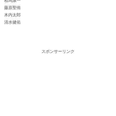
相馬康一
藤原聖侑
木内太郎
清水健佑
スポンサーリンク