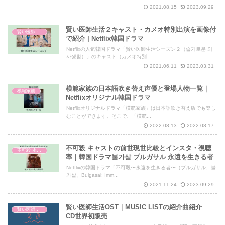
2021.08.15
2023.09.29
賢い医師生活２キャスト・カメオ特別出演を画像付
賢い医師生活
で紹介 | Netflix韓国ドラマ
Netflixの人気韓国ドラマ「賢い医師生活シーズン２（슬기로운 의
사생활）」のキャスト（カメオ特別...
2021.06.11
2023.03.31
模範家族の日本語吹き替え声優と登場人物一覧｜
模範家族
Netflixオリジナル韓国ドラマ
Netflixオリジナルドラマ「模範家族」は日本語吹き替え版でも楽し
むことができます。そこで、「模範...
2022.08.13
2022.08.17
不可殺 キャストの前世現世比較とインスタ・視聴
不可殺 永遠を生きる者
率｜韓国ドラマ불가살 プルガサル 永遠を生きる者
Netflixの韓国ドラマ「不可殺〜永遠を生きる者〜（プルガサル、불
가살、Bulgasal: Imm...
2021.11.24
2023.09.29
賢い医師生活OST｜MUSIC LISTの紹介曲紹介
賢い医師生活
CD世界初販売