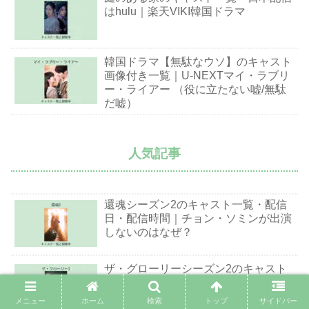
はhulu｜楽天VIKI韓国ドラマ
韓国ドラマ【無駄なウソ】のキャスト
画像付き一覧｜U-NEXTマイ・ラブリ
ー・ライアー （役に立たない嘘/無駄
だ嘘）
人気記事
還魂シーズン2のキャスト一覧・配信
日・配信時間｜チョン・ソミンが出演
しないのはなぜ？
ザ・グローリーシーズン2のキャスト
一覧｜シーズン3はある？最終回の男
は誰？？Netflix韓国ドラマ
メニュー
ホーム
検索
トップ
サイドバー