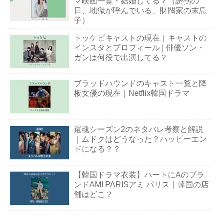
マ映画一覧・結婚してる？（誘拐の
日、地獄が呼んでいる、財閥家の末息
子）
トッケビキャストの現在｜キャストの
インスタとプロフィール | 俳優ソン・
ガンは何役で出演してる？
ブラッドハウンドのキャスト一覧と降
板女優の現在｜Netflix韓国ドラマ
還魂シーズン2のネタバレ考察と解説
｜ムドクはどうなった？ハッピーエン
ドになる？？
【韓国ドラマ衣装】ハートにAのブラ
ンドAMI PARISアミ パリス｜韓国の店
舗はどこ？