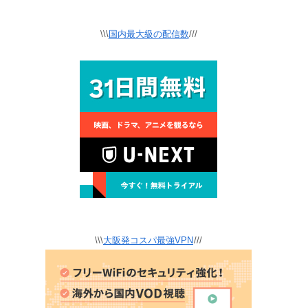
\\\
国内最大級の配信数
///
\\\
大阪発コスパ最強VPN
///