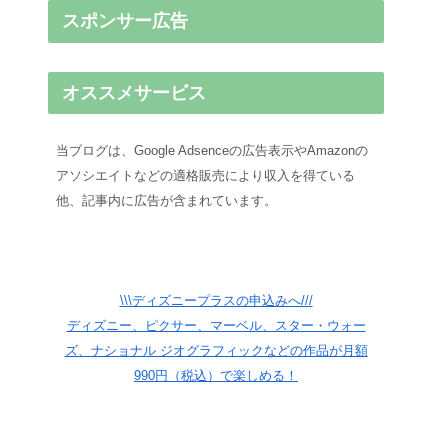
スポンサー広告
オススメサービス
当ブログは、Google Adsenceの広告表示やAmazonの
アソシエイトなどの適格販売により収入を得ている
他、記事内に広告が含まれています。
\\\ディズニープラスの申込みへ///
ディズニー、ピクサー、マーベル、スター・ウォー
ズ、ナショナル ジオグラフィックなどの作品が月額
990円（税込）で楽しめる！