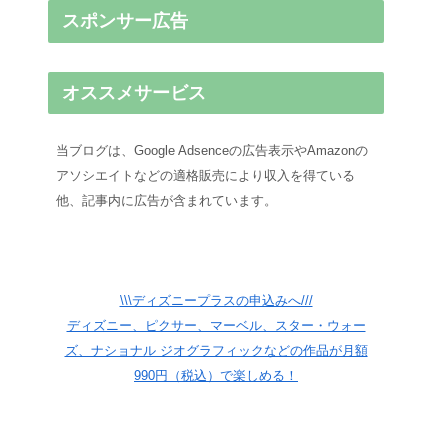
スポンサー広告
オススメサービス
当ブログは、Google Adsenceの広告表示やAmazonの
アソシエイトなどの適格販売により収入を得ている
他、記事内に広告が含まれています。
\\\ディズニープラスの申込みへ///
ディズニー、ピクサー、マーベル、スター・ウォー
ズ、ナショナル ジオグラフィックなどの作品が月額
990円（税込）で楽しめる！