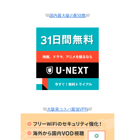
\\\
国内最大級の配信数
///
\\\
大阪発コスパ最強VPN
///