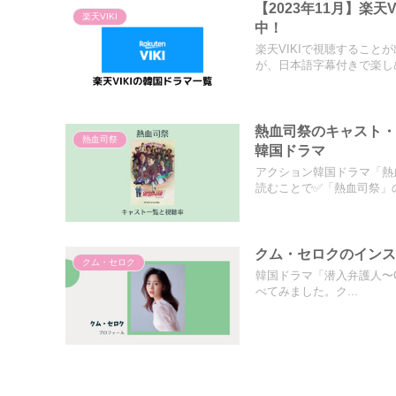
【2023年11月】楽
楽天VIKI
中！
楽天VIKIで視聴するこ
が、日本語字幕付きで楽しめ.
熱血司祭のキャスト
熱血司祭
韓国ドラマ
アクション韓国ドラマ「熱
読むことで✅「熱血司祭」の
クム・セロクのインス
クム・セロク
韓国ドラマ「潜入弁護人〜Cl
べてみました。ク...