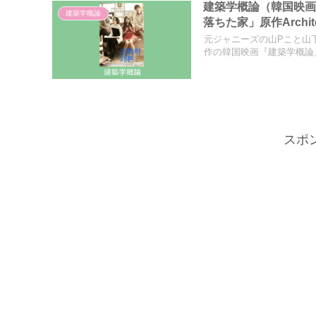
建築学概論（韓国映
建築学概論
落ちた家」原作Architec
元ジャニーズの山Pこと山
作の韓国映画『建築学概論』
スポ