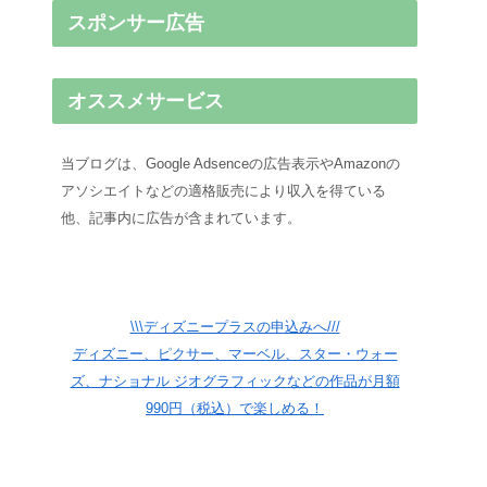
スポンサー広告
オススメサービス
当ブログは、Google Adsenceの広告表示やAmazonの
アソシエイトなどの適格販売により収入を得ている
他、記事内に広告が含まれています。
\\\ディズニープラスの申込みへ///
ディズニー、ピクサー、マーベル、スター・ウォー
ズ、ナショナル ジオグラフィックなどの作品が月額
990円（税込）で楽しめる！