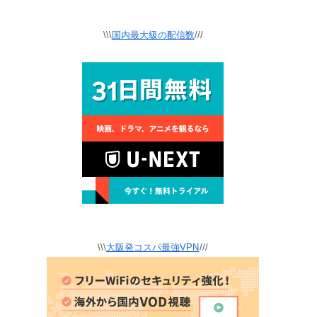
\\\
国内最大級の配信数
///
\\\
大阪発コスパ最強VPN
///