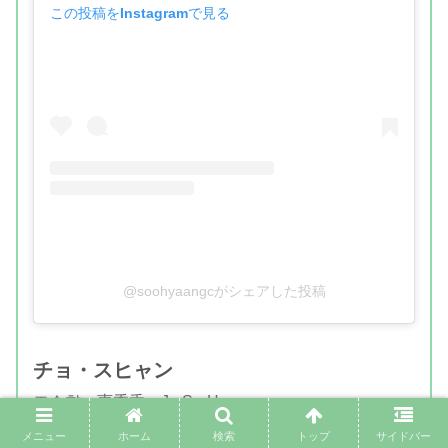
この投稿をInstagramで見る
@soohyaangcがシェアした投稿
チョ・スヒャン
조수향、曺秀香、Jo Su-Hyang
メニュー
ホーム
検索
トップ
サイドバー