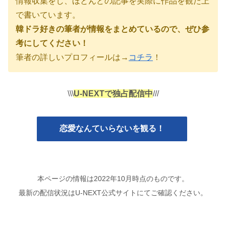
情報収集をし、ほとんどの記事を実際に作品を観た上
で書いています。
韓ドラ好きの筆者が情報をまとめているので、ぜひ参
考にしてください！
筆者の詳しいプロフィールは→
コチラ
！
\\\
U-NEXTで独占配信中
///
恋愛なんていらないを観る！
本ページの情報は
2022
年
10
月時点のものです。
最新の配信状況はU-NEXT公式サイトにてご確認ください。