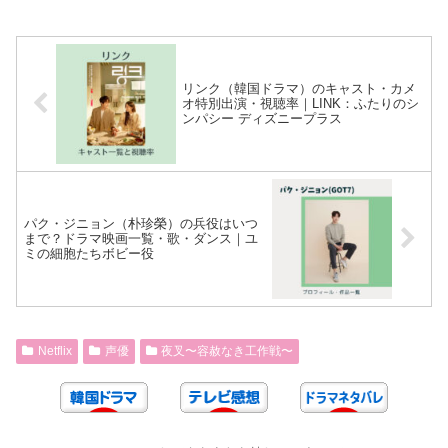
リンク（韓国ドラマ）のキャスト・カメ
オ特別出演・視聴率｜LINK：ふたりのシ
ンパシー ディズニープラス
パク・ジニョン（朴珍榮）の兵役はいつ
まで？ドラマ映画一覧・歌・ダンス｜ユ
ミの細胞たちボビー役
Netflix
声優
夜叉〜容赦なき工作戦〜