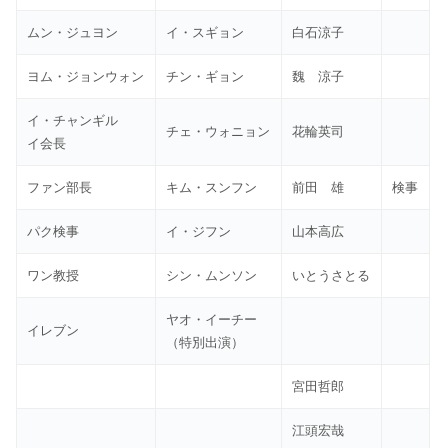
ムン・ジュヨン
イ・スギョン
白石涼子
ヨム・ジョンウォン
チン・ギョン
魏 涼子
イ・チャンギル
チェ・ウォニョン
花輪英司
イ会長
ファン部長
キム・スンフン
前田 雄
検事
パク検事
イ・ジフン
山本高広
ワン教授
シン・ムンソン
いとうさとる
ヤオ・イーチー
イレブン
（特別出演）
宮田哲郎
江頭宏哉