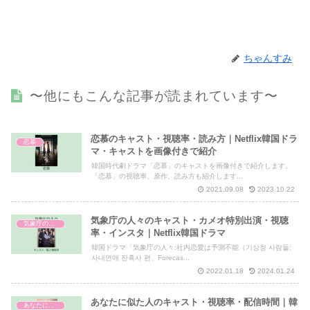
ちゃんすみ
〜他にもこんな記事が読まれています〜
恋慕のキャスト・視聴率・読み方｜Netflix韓国ドラ
恋慕
マ・キャストを画像付きで紹介
韓国時代劇ドラマ「恋慕」のキャストを画像付きで紹介します。
「恋慕」の視聴率、原作、読み方も紹介します...
2021.09.08
2023.10.22
気象庁の人々のキャスト・カメオ特別出演・視聴
気象庁の人々
率・インスタ｜Netflix韓国ドラマ
韓国ドラマ「気象庁の人々:社内恋愛は予測不能（기상청 사람들:
사내연애 잔혹사 편、Forecas...
2022.01.18
2024.01.24
あなたに似た人のキャスト・視聴率・配信時間｜韓
あなたに似た人