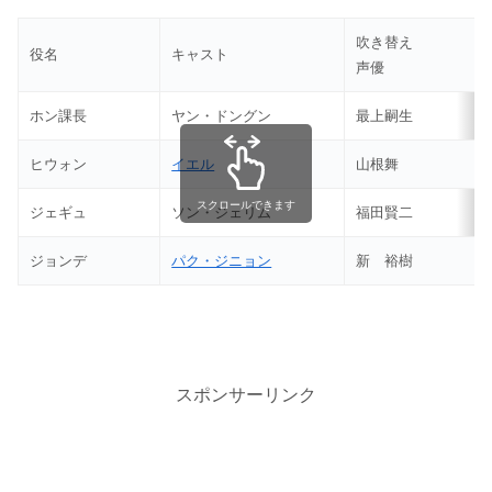
吹き替え
役名
キャスト
声優
ホン課長
ヤン・ドングン
最上嗣生
ヒウォン
イエル
山根舞
スクロールできます
ジェギュ
ソン・ジェリム
福田賢二
ジョンデ
パク・ジニョン
新 裕樹
スポンサーリンク