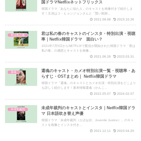
国ドラマNetflixネットフリックス
韓国ドラマ「あなたに似た人」のキャストを画像付きで紹介しま
す！主演はコ・ヒョンジョンさんと「賢い医師...
2021.09.08
2023.10.26
君は私の春のキャストのインスタ・特別出演・視聴
君は私の春
率｜Netflix韓国ドラマ 面白い？
2021年7月5日からNETFLIXで配信が開始された韓国ドラマ「君は
私の春」の感想とキャストを画像...
2021.06.26
2023.03.31
還魂のキャスト・カメオ特別出演一覧・視聴率・あ
還魂
らすじ・OSTまとめ｜ Netflix韓国ドラマ
韓国ドラマ「還魂」のキャストとカメオ出演・特別出演をどこより
も詳しく紹介します！基本情報還魂（かんこ...
2022.05.07
2024.02.07
未成年裁判のキャストとインスタ｜Netflix韓国ドラ
未成年裁判
マ 日本語吹き替え声優
韓国ドラマ「未成年裁判（소년심판、Juvenile Justice）」のキャ
ストを画像とインスタ付き...
2021.12.11
2023.04.20