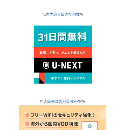
\\\
国内最大級の配信数
///
\\\
大阪発コスパ最強VPN
///