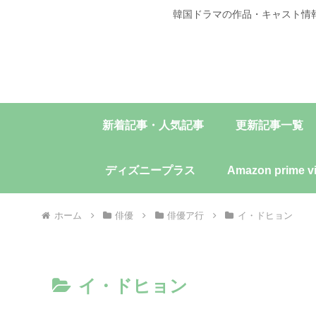
韓国ドラマの作品・キャスト情
新着記事・人気記事
更新記事一覧
ディズニープラス
Amazon prime v
ホーム
俳優
俳優ア行
イ・ドヒョン
イ・ドヒョン