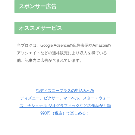
スポンサー広告
オススメサービス
当ブログは、Google Adsenceの広告表示やAmazonの
アソシエイトなどの適格販売により収入を得ている
他、記事内に広告が含まれています。
\\\ディズニープラスの申込みへ///
ディズニー、ピクサー、マーベル、スター・ウォー
ズ、ナショナル ジオグラフィックなどの作品が月額
990円（税込）で楽しめる！