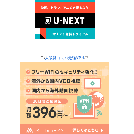
\\\
大阪発コスパ最強VPN
///