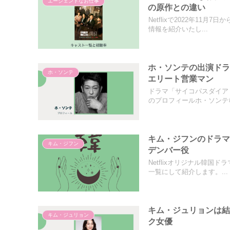
エージェントなお仕事
の原作との違い
Netflixで2022年1
情報を紹介いたし...
ホ・ソンテの出演ド
ホ・ソンテ
エリート営業マン
ドラマ「サイコパスダイア
のプロフィールホ・ソンテ허
キム・ジフンのドラマ
キム・ジフン
デンバー役
Netflixオリジナル韓
一覧にして紹介します。...
キム・ジュリョンは
キム・ジュリョン
ク女優