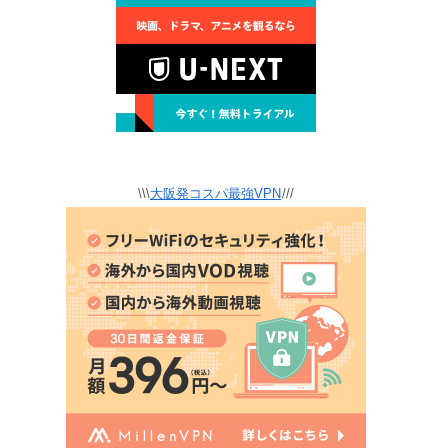
\\\
大阪発コスパ最強VPN
///