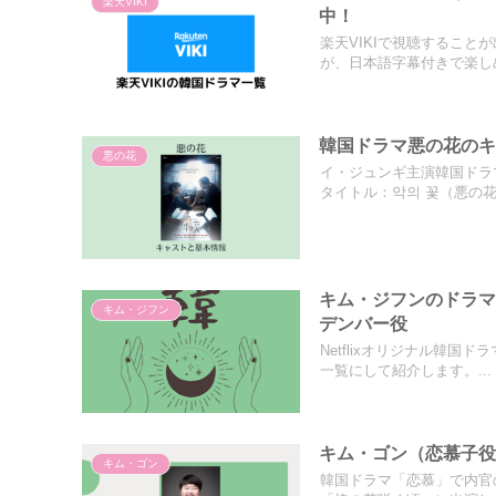
楽天VIKI
中！
楽天VIKIで視聴するこ
が、日本語字幕付きで楽しめ.
韓国ドラマ悪の花のキャ
悪の花
イ・ジュンギ主演韓国ドラ
タイトル：악의 꽃（悪の花）
キム・ジフンのドラマ
キム・ジフン
デンバー役
Netflixオリジナル韓
一覧にして紹介します。...
キム・ゴン（恋慕子
キム・ゴン
韓国ドラマ「恋慕」で内官