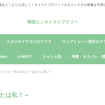
報をどこよりも詳しく！キャストプロフィールもインスタや画像を引用
韓国エンタメライブラリー
スタジオドラゴンのドラマ
ウェブトゥーン原作のド
ideo
U-NEXT
ジャンル別
考察・ネタバレ・
ハルハル～私はあなた？あなたは私？～
たは私？～