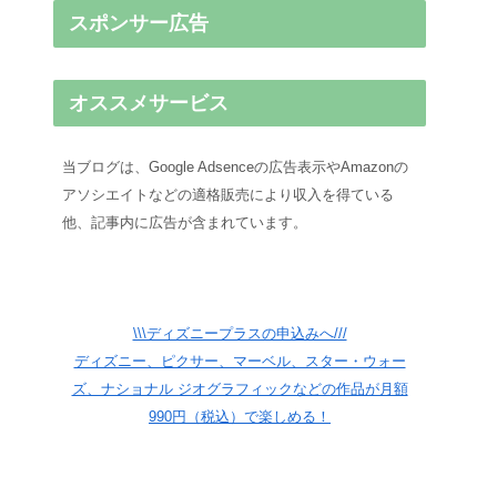
スポンサー広告
オススメサービス
当ブログは、Google Adsenceの広告表示やAmazonの
アソシエイトなどの適格販売により収入を得ている
他、記事内に広告が含まれています。
\\\ディズニープラスの申込みへ///
ディズニー、ピクサー、マーベル、スター・ウォー
ズ、ナショナル ジオグラフィックなどの作品が月額
990円（税込）で楽しめる！