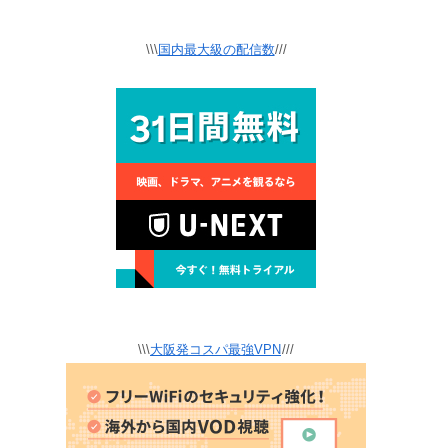
\\\
国内最大級の配信数
///
\\\
大阪発コスパ最強VPN
///