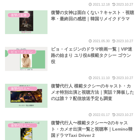
2021.12.18
2023.10.27
復讐の女神は面白くない？キャスト・視聴
復讐の女神
率・最終回の感想｜韓国リメイクドラマ
2021.05.30
2023.10.27
ピョ・イェジンのドラマ映画一覧｜VIP迷
ピョ・イェジン
路の始まり ユリ役&模範タクシー ゴウン
役
2021.11.10
2023.10.27
復讐代行人 模範タクシーのキャスト・カ
復讐代行人〜模範タクシー〜
メオ特別出演と視聴方法｜実話？降板した
のは誰？？配信放送予定も調査
2022.01.17
2023.10.27
復讐代行人〜模範タクシー〜2のキャス
復讐代行人〜模範タクシー〜
ト・カメオ出演一覧と視聴率｜Lemino韓
国ドラマTaxi Driver 2