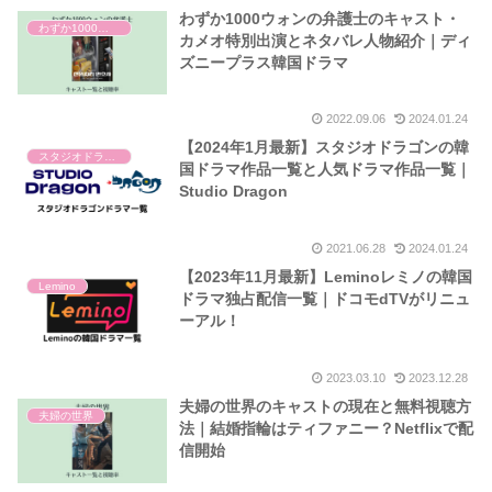
わずか1000ウォンの弁護士のキャスト・
わずか1000ウォンの弁護士
カメオ特別出演とネタバレ人物紹介｜ディ
ズニープラス韓国ドラマ
2022.09.06
2024.01.24
【2024年1月最新】スタジオドラゴンの韓
スタジオドラゴン
国ドラマ作品一覧と人気ドラマ作品一覧｜
Studio Dragon
2021.06.28
2024.01.24
【2023年11月最新】Leminoレミノの韓国
Lemino
ドラマ独占配信一覧｜ドコモdTVがリニュ
ーアル！
2023.03.10
2023.12.28
夫婦の世界のキャストの現在と無料視聴方
夫婦の世界
法｜結婚指輪はティファニー？Netflixで配
信開始