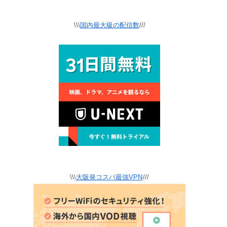
\\\
国内最大級の配信数
///
\\\
大阪発コスパ最強VPN
///