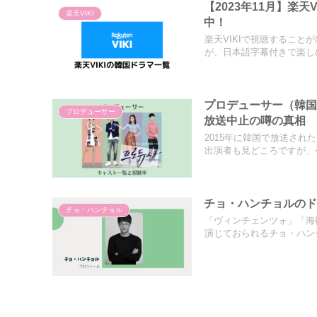
【2023年11月】楽
楽天VIKI
中！
楽天VIKIで視聴するこ
が、日本語字幕付きで楽しめ.
プロデューサー（韓
プロデューサー
放送中止の噂の真相
2015年に韓国で放送さ
出演者も見どころですが、今
チョ・ハンチョルの
チョ・ハンチョル
「ヴィンチェンツォ」「海
演じておられるチョ・ハンチ