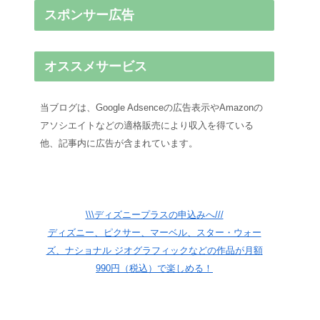
スポンサー広告
オススメサービス
当ブログは、Google Adsenceの広告表示やAmazonの
アソシエイトなどの適格販売により収入を得ている
他、記事内に広告が含まれています。
\\\ディズニープラスの申込みへ///
ディズニー、ピクサー、マーベル、スター・ウォー
ズ、ナショナル ジオグラフィックなどの作品が月額
990円（税込）で楽しめる！