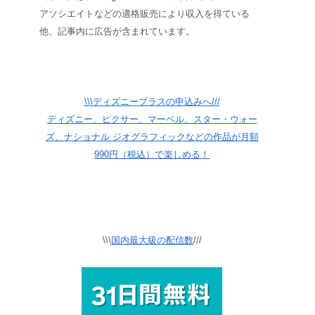
アソシエイトなどの適格販売により収入を得ている
他、記事内に広告が含まれています。
\\\ディズニープラスの申込みへ///
ディズニー、ピクサー、マーベル、スター・ウォー
ズ、ナショナル ジオグラフィックなどの作品が月額
990円（税込）で楽しめる！
\\\
国内最大級の配信数
///