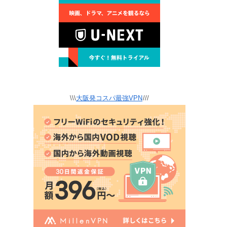
\\\
大阪発コスパ最強VPN
///