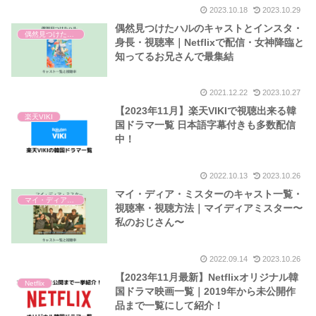
2023.10.18
2023.10.29
偶然見つけたハルのキャストとインスタ・
偶然見つけたハル
身長・視聴率｜Netflixで配信・女神降臨と
知ってるお兄さんで最集結
2021.12.22
2023.10.27
【2023年11月】楽天VIKIで視聴出来る韓
楽天VIKI
国ドラマ一覧 日本語字幕付きも多数配信
中！
2022.10.13
2023.10.26
マイ・ディア・ミスターのキャスト一覧・
マイ・ディア・ミスター
視聴率・視聴方法｜マイディアミスター〜
私のおじさん〜
2022.09.14
2023.10.26
【2023年11月最新】Netflixオリジナル韓
Netflix
国ドラマ映画一覧｜2019年から未公開作
品まで一覧にして紹介！