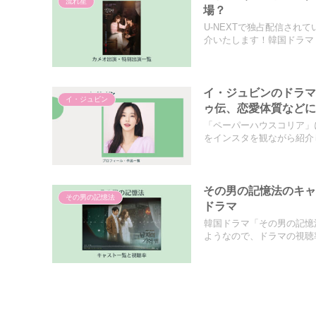
流れ星
場？
U-NEXTで独占配信さ
介いたします！韓国ドラマ「.
イ・ジュビンのドラ
イ・ジュビン
ゥ伝、恋愛体質など
「ペーパーハウスコリア」
をインスタを観ながら紹介し
その男の記憶法のキ
その男の記憶法
ドラマ
韓国ドラマ「その男の記憶
ようなので、ドラマの視聴率