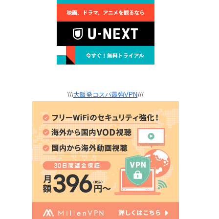
\\\
大阪発コスパ最強VPN
///