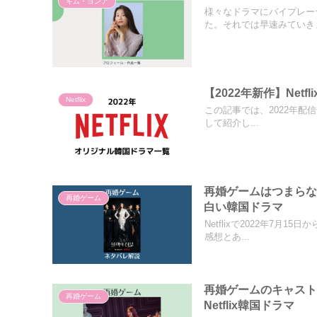
キム・ヨンア
様々なドラマにバイプレー
た。それでは早速みていきま
【2022年新作】Ne
Netflix
この記事では、2022年配信予
して紹介し...
再婚ゲームはつまら
再婚ゲーム
白い韓国ドラマ
Netflixで2022年7月
感想とあ...
再婚ゲームのキャス
再婚ゲーム
Netflix韓国ドラマ