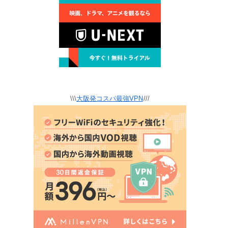
\\\
大阪発コスパ最強VPN
///