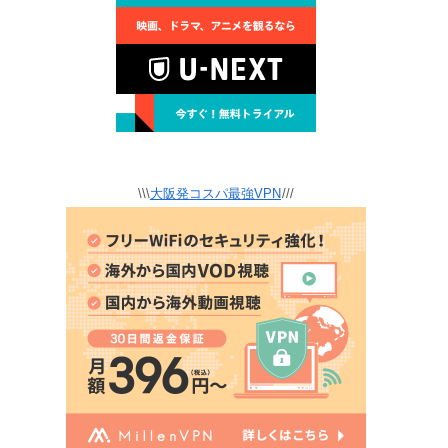
\\\
大阪発コスパ最強VPN
///