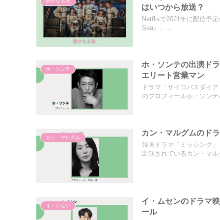
静かなる海
はいつから放送？
Netflixで2021年に配
Sea）」...
ホ・ソンテの出演ド
ホ・ソンテ
エリート営業マン
ドラマ「サイコパスダイア
のプロフィールホ・ソンテ허
カン・マルグムのド
カン・マルグム
韓国ドラマ「ミッシング」
出演されているカン・マルグ
イ・ムセンのドラマ
イ・ムセン
ール