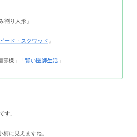
るみ割り人形」
ピード・スクワッド
』
幽霊様」「
賢い医師生活
」
歳です。
小柄に見えますね。