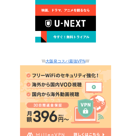
\\\
大阪発コスパ最強VPN
///