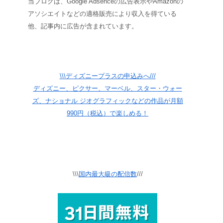
当ブログは、Google Adsenceの広告表示やAmazonの
アソシエイトなどの適格販売により収入を得ている
他、記事内に広告が含まれています。
\\\ディズニープラスの申込みへ///
ディズニー、ピクサー、マーベル、スター・ウォー
ズ、ナショナル ジオグラフィックなどの作品が月額
990円（税込）で楽しめる！
\\\
国内最大級の配信数
///