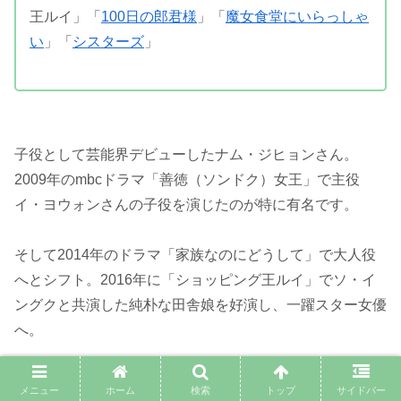
王ルイ」「
100日の郎君様
」「
魔女食堂にいらっしゃ
い
」「
シスターズ
」
子役として芸能界デビューしたナム・ジヒョンさん。
2009年のmbcドラマ「善徳（ソンドク）女王」で主役
イ・ヨウォンさんの子役を演じたのが特に有名です。
そして2014年のドラマ「家族なのにどうして」で大人役
へとシフト。2016年に「ショッピング王ルイ」でソ・イ
ングクと共演した純朴な田舎娘を好演し、一躍スター女優
へ。
ナム・ジヒョンさんの作品では「
100日の郎君様
」が面白
メニュー
ホーム
検索
トップ
サイドバー