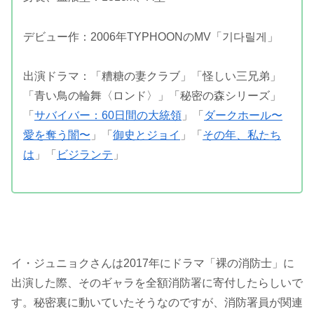
デビュー作：2006年TYPHOONのMV「기다릴게」
出演ドラマ：「糟糖の妻クラブ」「怪しい三兄弟」
「青い鳥の輪舞〈ロンド〉」「秘密の森シリーズ」
「
サバイバー：60日間の大統領
」「
ダークホール〜
愛を奪う闇〜
」「
御史とジョイ
」「
その年、私たち
は
」「
ビジランテ
」
イ・ジュニョクさんは2017年にドラマ「裸の消防士」に
出演した際、そのギャラを全額消防署に寄付したらしいで
す。秘密裏に動いていたそうなのですが、消防署員が関連