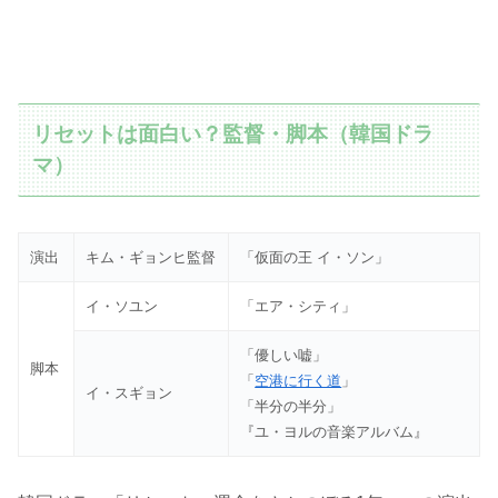
リセットは面白い？監督・脚本（韓国ドラ
マ）
演出
キム・ギョンヒ監督
「仮面の王 イ・ソン」
イ・ソユン
「エア・シティ」
「優しい嘘」
脚本
「
空港に行く道
」
イ・スギョン
「半分の半分」
『ユ・ヨルの音楽アルバム』