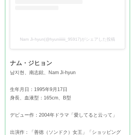
Nam Ji-hyun(@hyuniiiiiii_95917)がシェアした投稿
ナム・ジヒョン
남지현、
南志鉉、Nam Ji-hyun
生年月日：1995年9月17日
身長、血液型：165cm、B型
デビュー作：2004年ドラマ「愛してると云って」
出演作：「善徳（ソンドク）女王」「ショッピング