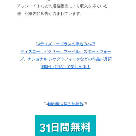
アソシエイトなどの適格販売により収入を得ている
他、記事内に広告が含まれています。
\\\ディズニープラスの申込みへ///
ディズニー、ピクサー、マーベル、スター・ウォー
ズ、ナショナル ジオグラフィックなどの作品が月額
990円（税込）で楽しめる！
\\\
国内最大級の配信数
///