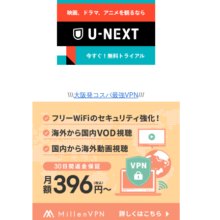
\\\
大阪発コスパ最強VPN
///