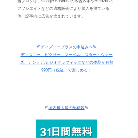
当ブログは、Google Adsenceの広告表示やAmazonの
アソシエイトなどの適格販売により収入を得ている
他、記事内に広告が含まれています。
\\\ディズニープラスの申込みへ///
ディズニー、ピクサー、マーベル、スター・ウォー
ズ、ナショナル ジオグラフィックなどの作品が月額
990円（税込）で楽しめる！
\\\
国内最大級の配信数
///