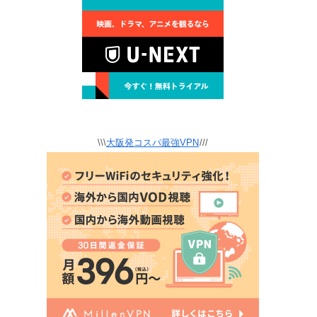
\\\
大阪発コスパ最強VPN
///