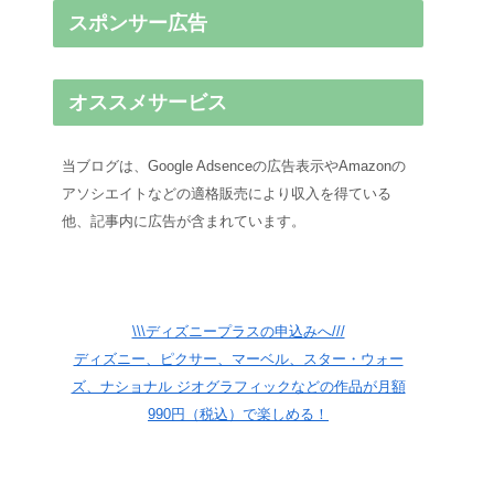
スポンサー広告
オススメサービス
当ブログは、Google Adsenceの広告表示やAmazonの
アソシエイトなどの適格販売により収入を得ている
他、記事内に広告が含まれています。
\\\ディズニープラスの申込みへ///
ディズニー、ピクサー、マーベル、スター・ウォー
ズ、ナショナル ジオグラフィックなどの作品が月額
990円（税込）で楽しめる！