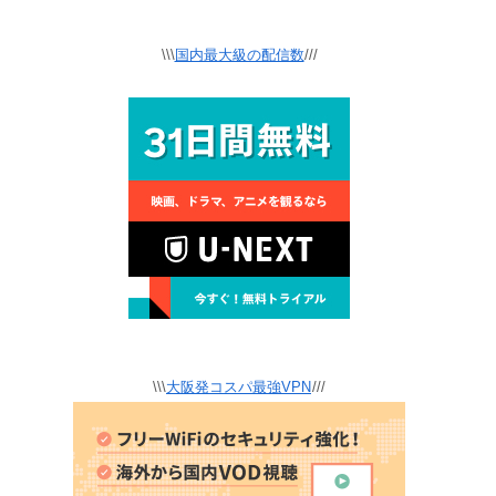
\\\
国内最大級の配信数
///
\\\
大阪発コスパ最強VPN
///