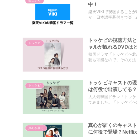
楽天VIKI
中！
楽天VIKIで視聴するこ
が、日本語字幕付きで楽しめ.
トッケビの視聴方法と
トッケビ
ャルが観れるDVDは
韓国ドラマ「トッケビ〜君
聴も可能なので、その方法も
トッケビキャストの現
トッケビ
は何役で出演してる
大人気韓国ドラマ「トッケ
てみました。「トッケビ〜君
真心が届くのキャス
真心が届く
に何役で登場？Netfl