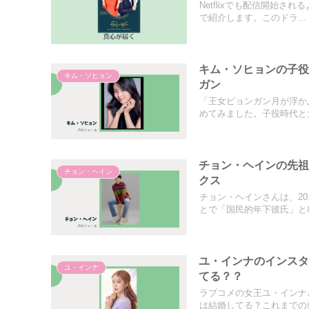
Netflixでも配信開始
で紹介します。このドラ...
キム・ソヒョンの子
キム・ソヒョン
ガン
「王女ピョンガン月が浮か
めてみました。子役時代と大
チョン・ヘインの先
チョン・ヘイン
クス
チョン・ヘインさんは、2
とで「国民的年下彼氏」と称
ユ・インナのインス
ユ・インナ
てる？？
ラブコメの女王ユ・インナ
は結婚してる？これまでの熱