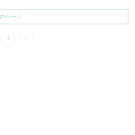
のページ
次
2
へ