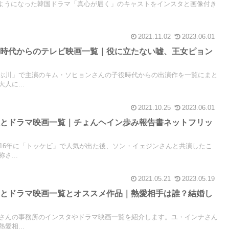
されるようになった韓国ドラマ「真心が届く」のキャストをインスタと画像付き
2021.11.02
2023.06.01
役時代からのテレビ映画一覧｜役に立たない嘘、王女ピョン
ぶ川」で主演のキム・ソヒョンさんの子役時代からの出演作を一覧にまと
人に...
2021.10.25
2023.06.01
祖とドラマ映画一覧｜チょんヘイン歩み報告書ネットフリッ
016年に「トッケビ」で人気が出た後、ソン・イェジンさんと共演したこ
さ...
2021.05.21
2023.05.19
タとドラマ映画一覧とオススメ作品｜熱愛相手は誰？結婚し
さんの事務所のインスタやドラマ映画一覧を紹介します。ユ・インナさん
愛相...