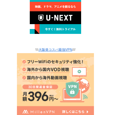
\\\
大阪発コスパ最強VPN
///