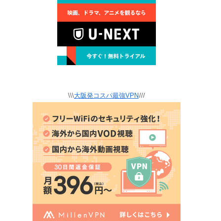
\\\
大阪発コスパ最強VPN
///