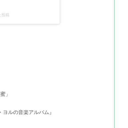
た投稿
い蜜」
・ヨルの音楽アルバム』