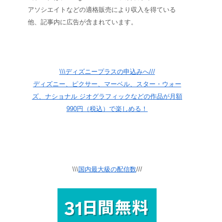
アソシエイトなどの適格販売により収入を得ている
他、記事内に広告が含まれています。
\\\ディズニープラスの申込みへ///
ディズニー、ピクサー、マーベル、スター・ウォー
ズ、ナショナル ジオグラフィックなどの作品が月額
990円（税込）で楽しめる！
\\\
国内最大級の配信数
///