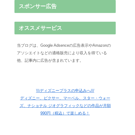
スポンサー広告
オススメサービス
当ブログは、Google Adsenceの広告表示やAmazonの
アソシエイトなどの適格販売により収入を得ている
他、記事内に広告が含まれています。
\\\ディズニープラスの申込みへ///
ディズニー、ピクサー、マーベル、スター・ウォー
ズ、ナショナル ジオグラフィックなどの作品が月額
990円（税込）で楽しめる！