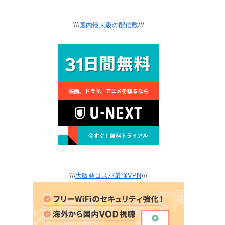
\\\
国内最大級の配信数
///
\\\
大阪発コスパ最強VPN
///