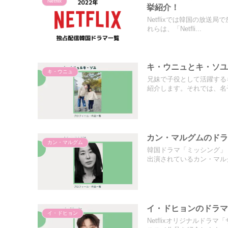
Netflix
挙紹介！
Netflixでは韓国の放
れらは、「Netfli...
キ・ウニュとキ・ソユ
キ・ウニュ
兄妹で子役として活躍する
紹介します。それでは、名子
カン・マルグムのド
カン・マルグム
韓国ドラマ「ミッシング」
出演されているカン・マルグ
イ・ドヒョンのドラ
イ・ドヒョン
Netflixオリジナルド