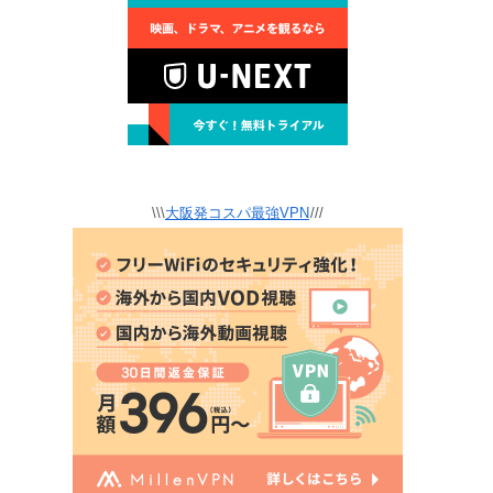
\\\
大阪発コスパ最強VPN
///