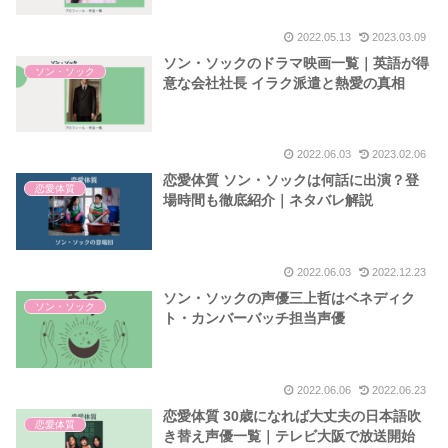
2022.05.13
2023.03.09
ソン・ソックのドラマ映画一覧｜英語が得
ソン・ソック
意な会社社長 イラク派遣と熱愛の真相
2022.06.03
2023.02.06
恋愛体質 ソン・ソックは何話に出演？登
恋愛体質
場時間も徹底紹介｜ネタバレ解説
2022.06.03
2022.12.23
ソン・ソックの声優三上哲はベネディク
ソン・ソック
ト・カンバーバッチ担当声優
2022.06.06
2022.06.23
恋愛体質 30歳になれば大丈夫の日本語吹
恋愛体質
き替え声優一覧｜テレビ大阪で放送開始