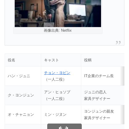
画像出典: Netflix
役名
キャスト
役柄
チョン・ヨビン
ハン・ジュニ
IT企業のチーム長
（一人二役）
アン・ヒョソプ
ジュニの恋人
ク・ヨンジュン
（一人二役）
家具デザイナー
ヨンジュンの親友
オ・チャニョン
ミン・ジヌン
家具デザイナー