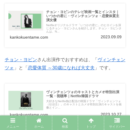
チョン・ヨビンのテレビ映画一覧とインスタ｜
いつかの君に・ヴィンチェンツォ・恋愛体質主
演女優
Netflixオリジナルドラマ「いつかの君に」のヒロインを演
じるチョン・ヨビンさんを紹介します。チョン・ヨビンさ
んは、N...
2023.09.09
kankokuentame.com
チョン・ヨビン
さん出演作でおすすめは、「
ヴィンチェン
ツォ
」と「
恋愛体質 ～30歳になれば大丈夫
」です。
ヴィンチェンツォのキャストとカメオ特別出演
一覧・視聴率｜Netflix韓国ドラマ
大好きなNetflix独占配信の韓国ドラマ「ヴィンチェンツォ
（빈센조）」のキャストとカメオ特別出演のキャストを画
像とイン...
2023.10.27
kankokuentame.com
メニュー
ホーム
検索
トップ
サイドバー