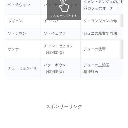
クォン・ミンジュのおじ
ペ・チウォン
パク・ヒョックォン
27カフェのオーナー
スクロールできます
スギョン
イ・ジハ
ク・ヨンジュンの母
ソ・ナウン
ソ・イェファ
ジュニの親友で同期
チャン・セヒョン
サンホ
ジュニの後輩
（特別出演）
パク・ギウン
ジュニの主治医
チェ・ミョンイル
（特別出演）
精神科医
スポンサーリンク