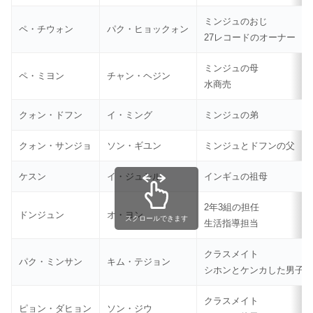
ミンジュのおじ
ペ・チウォン
パク・ヒョックォン
27レコードのオーナー
ミンジュの母
ペ・ミヨン
チャン・ヘジン
水商売
クォン・ドフン
イ・ミング
ミンジュの弟
クォン・サンジョ
ソン・ギユン
ミンジュとドフンの父
ケスン
イ・ジュシル
インギュの祖母
2年3組の担任
ドンジュン
オ・ヨン
スクロールできます
生活指導担当
クラスメイト
パク・ミンサン
キム・テジョン
シホンとケンカした男子
クラスメイト
ピョン・ダヒョン
ソン・ジウ