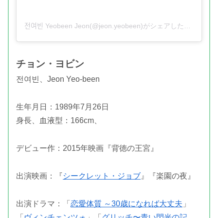
전여빈 Yeobeen Jeon(@jeon.yeobeen)がシェアした投稿
チョン・ヨビン
전여빈、Jeon Yeo-been
生年月日：1989年7月26日
身長、血液型：166cm、
デビュー作：2015年映画『背徳の王宮』
出演映画：『
シークレット・ジョブ
』『楽園の夜』
出演ドラマ：「
恋愛体質 ～30歳になれば大丈夫
」
「
ヴィンチェンツォ
」「
グリッチ〜青い閃光の記