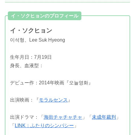
イ・ソクヒョンのプロフィール
イ・ソクヒョン
이석형、Lee Suk Hyeong
生年月日：7月19日
身長、血液型：
デビュー作：2014年映画『오늘영화』
出演映画：『
モラルセンス
』
出演ドラマ：「
海街チャチャチャ
」「
未成年裁判
」
「
LINK：ふたりのシンパシー
」