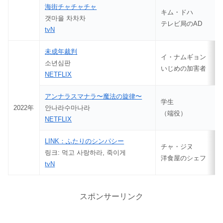
海街チャチャチャ
キム・ドハ
갯마을 차차차
テレビ局のAD
tvN
未成年裁判
イ・ナムギョン
소년심판
いじめの加害者
NETFLIX
アンナラスマナラ〜魔法の旋律〜
学生
2022年
안나라수마나라
（端役）
NETFLIX
LINK：ふたりのシンパシー
チャ・ジヌ
링크: 먹고 사랑하라, 죽이게
洋食屋のシェフ
tvN
スポンサーリンク