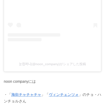
눈컴퍼니(@noon_company)がシェアした投稿
noon companyには
・「
海街チャチャチャ
」「
ヴィンチェンツォ
」のチョ・ハ
ンチョルさん