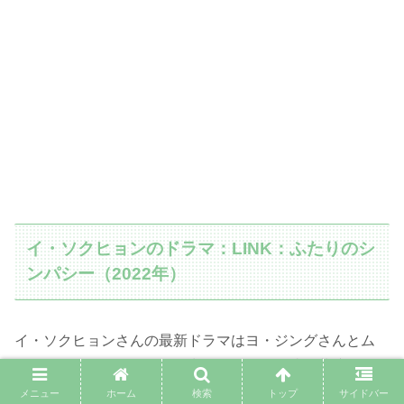
イ・ソクヒョンのドラマ：LINK：ふたりのシ
ンパシー（2022年）
イ・ソクヒョンさんの最新ドラマはヨ・ジングさんとム
ン・ガヨンさんという子役出身の人気俳優達が共演するこ
とで話題になっているドラマ「
LINK：ふたりのシンパシ
メニュー
ホーム
検索
トップ
サイドバー