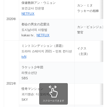
保健教師アン・ウニョン
カン・ミヌ
보건교사 안은영
ラッキーの相棒
NETFLIX
2020年
都会の男女の恋愛法
カン・ビョンジュン
도시남녀의 사랑법
警官
kakao tv、
NETFLIX
ミントコンディション（原題）
イクス
드라마 스테이지 2021 – 민트 컨디션
（主演）
tvN
ラケット少年団
라켓소년단
SBS
2021年
怪奇マンション
괴기맨숀: 디 오리지널
SKY
スクロールできます