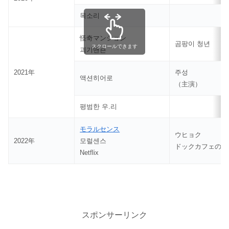
목소리
怪奇マンション
곰팡이 청년
スクロールできます
괴기맨숀
2021年
주성
액션히어로
（主演）
평범한 우.리
モラルセンス
ウヒョク
2022年
모럴센스
ドックカフェの店
Netflix
スポンサーリンク