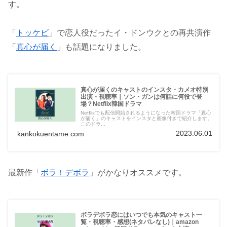
す。
「
トッケビ
」で恋人役だったイ・ドンウクとの再共演作
「
真心が届く
」も話題になりました。
真心が届くのキャストのインスタ・カメオ特別
出演・視聴率｜ソン・ガンは何話に何役で登
場？Netflix韓国ドラマ
Netflixでも配信開始されるようになった韓国ドラマ「真心
が届く」のキャストをインスタと画像付きで紹介します。
このドラ...
2023.06.01
kankokuentame.com
最新作「
ボラ！デボラ
」がかなりオススメです。
ボラデボラ恋にはいつでも本気のキャスト一
覧・視聴率・感想(ネタバレなし)｜amazon