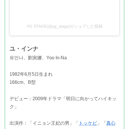
YG STAGE(@yg_stage)がシェアした投稿
ユ・インナ
유인나、劉寅娜、Yoo In-Na
1982年6月5日生まれ
166cm、B型
デビュー：2009年ドラマ「明日に向かってハイキッ
ク」
出演作：「イニョン王妃の男」「
トッケビ
」「
真心