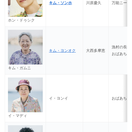
キム・ソンホ
川原慶久
万能ニート
ホン・ドゥシク
漁村の長老
キム・ヨンオク
大西多摩恵
おばあちゃ
キム・ガムニ
イ・ヨンイ
おばあちゃ
イ・マディ