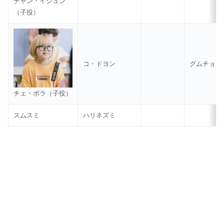
チャン・イジュン
（子役）
コ・ドヨン
グムチョル
チェ・ボラ（子役）
スムスミ
ハリネズミ