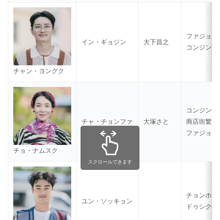
ファジョン
イン・ギョジン
大下昌之
コンジン洞
チャン・ヨングク
コンジン食
チャ・チョンファ
大塚さと
商店街繁栄
ファジョン
チョ・ナムスク
スクロールできます
チョンホ金
ユン・ソッキョン
ドゥシクの