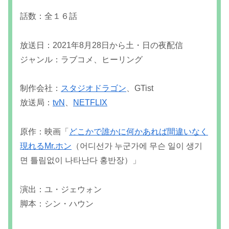
話数：全１６話
放送日：2021年8月28日から土・日の夜配信
ジャンル：ラブコメ、ヒーリング
制作会社：
スタジオドラゴン
、GTist
放送局：
tvN
、
NETFLIX
原作：映画「
どこかで誰かに何かあれば間違いなく
現れるMr.ホン
（어디선가 누군가에 무슨 일이 생기
면 틀림없이 나타난다 홍반장）」
演出：ユ・ジェウォン
脚本：シン・ハウン