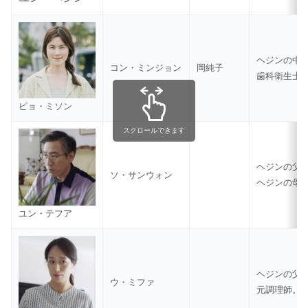
ヘジンの中
コン・ミンジョン
岡純子
歯科衛生士
ピョ・ミソン
スクロールできます
ヘジンの父
ソ・サンウォン
ヘジンの母
ユン・テフア
ヘジンの父
ウ・ミファ
元調理師。