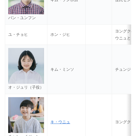
パン・ユンフン
ヨングクの
ユ・チョヒ
ホン・ジヒ
ウニュとド
キム・ミンソ
チュンジェ
オ・ジュリ（子役）
キ・ウニュ
ヨングクと