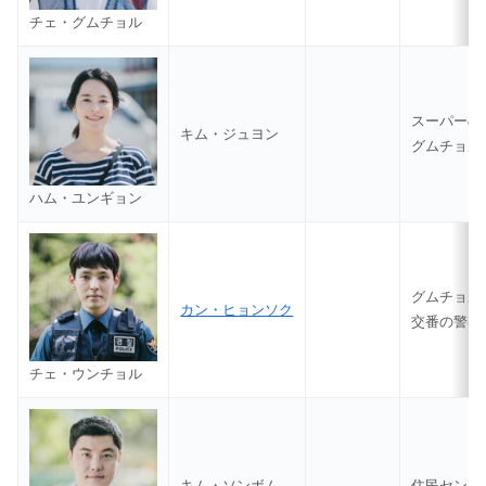
チェ・グムチョル
スーパーの
キム・ジュヨン
グムチョル
ハム・ユンギョン
グムチョル
カン・ヒョンソク
交番の警察
チェ・ウンチョル
キム・ソンボム
住民センタ