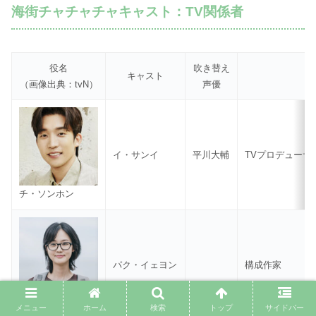
海街チャチャチャキャスト：TV関係者
役名
吹き替え
キャスト
（画像出典：tvN）
声優
イ・サンイ
平川大輔
TVプロデューサ
チ・ソンホン
パク・イェヨン
構成作家
ワン・ジウォン
メニュー
ホーム
検索
トップ
サイドバー