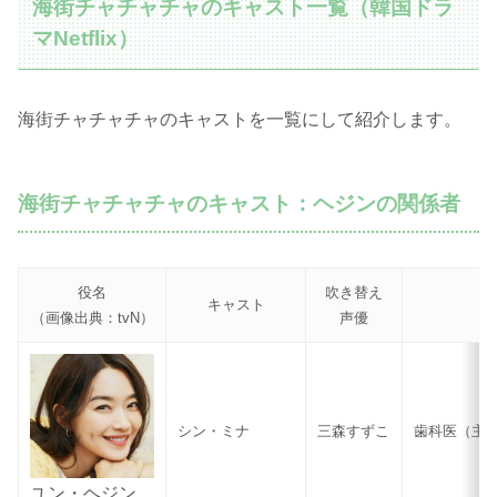
海街チャチャチャのキャスト一覧（韓国ドラ
マNetflix）
海街チャチャチャのキャストを一覧にして紹介します。
海街チャチャチャのキャスト：ヘジンの関係者
役名
吹き替え
キャスト
（画像出典：tvN）
声優
シン・ミナ
三森すずこ
歯科医（主
ユン・ヘジン