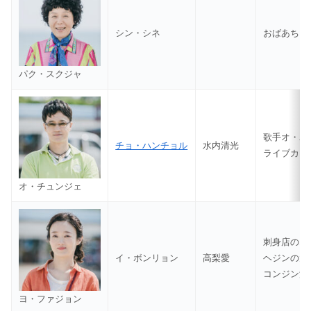
シン・シネ
おばあちゃ
パク・スクジャ
歌手オ・ユ
チョ・ハンチョル
水内清光
ライブカフ
オ・チュンジェ
刺身店のオ
イ・ボンリョン
高梨愛
ヘジンの大
コンジン洞
ヨ・ファジョン