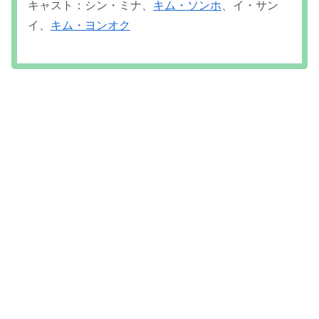
キャスト：シン・ミナ、
キム・ソンホ
、イ・サン
イ、
キム・ヨンオク