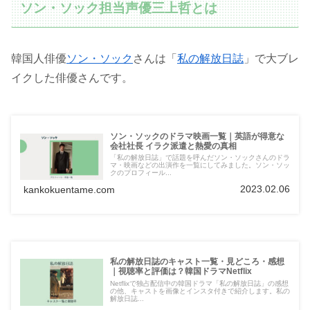
ソン・ソック担当声優三上哲とは
韓国人俳優
ソン・ソック
さんは「
私の解放日誌
」で大ブレ
イクした俳優さんです。
ソン・ソックのドラマ映画一覧｜英語が得意な
会社社長 イラク派遣と熱愛の真相
「私の解放日誌」で話題を呼んだソン・ソックさんのドラ
マ・映画などの出演作を一覧にしてみました。ソン・ソッ
クのプロフィール...
2023.02.06
kankokuentame.com
私の解放日誌のキャスト一覧・見どころ・感想
｜視聴率と評価は？韓国ドラマNetflix
Netflixで独占配信中の韓国ドラマ「私の解放日誌」の感想
の他、キャストを画像とインスタ付きで紹介します。私の
解放日誌...