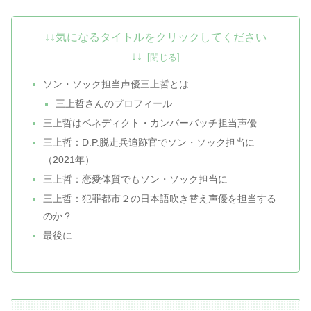
↓↓気になるタイトルをクリックしてください
↓↓
ソン・ソック担当声優三上哲とは
三上哲さんのプロフィール
三上哲はベネディクト・カンバーバッチ担当声優
三上哲：D.P.脱走兵追跡官でソン・ソック担当に
（2021年）
三上哲：恋愛体質でもソン・ソック担当に
三上哲：犯罪都市２の日本語吹き替え声優を担当する
のか？
最後に