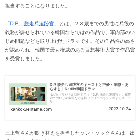
担当することになりました。
「
D.P. 脱走兵追跡官
」とは、２８歳までの男性に兵役の
義務が課せられている韓国ならではの作品で、軍内部のい
じめ問題などを取り上げたドラマです。その作品性の高さ
が認められ、韓国で最も権威のある百想芸術大賞で作品賞
を受賞しました。
D.P. 脱走兵追跡官のキャストと声優・感想・あ
らすじ｜Netflix韓国ドラマ
Netflixオリジナル韓国ドラマ「D.P. 脱走兵追跡官」。軍隊
内でのいじめ問題などを取り上げつつもテンポよくストー
リ...
2023.10.24
kankokuentame.com
三上哲さんが吹き替えを担当したソン・ソックさんは、出