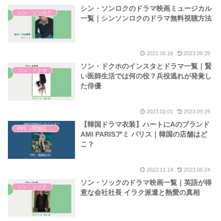
シン・ソンロクのドラマ映画ミュージカル
シン・ソンロク
一覧｜シンソンロクのドラマ無料視聴方法
2021.05.16
2023.09.29
ソン・ドクホのインスタとドラマ一覧｜賢
ソン・ドクホ
い医師生活では何の役？兵役逃れが発覚し
た俳優
2023.02.01
2023.09.29
【韓国ドラマ衣装】ハートにAのブランド
PPL（間接広告）
AMI PARISアミ パリス｜韓国の店舗はど
こ？
2022.11.14
2023.05.24
ソン・ソックのドラマ映画一覧｜英語が得
ソン・ソック
意な会社社長 イラク派遣と熱愛の真相