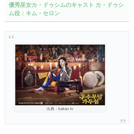
優秀巫女カ・ドゥシムのキャスト カ・ドゥシ
ム役：キム・セロン
出典：kakao tv