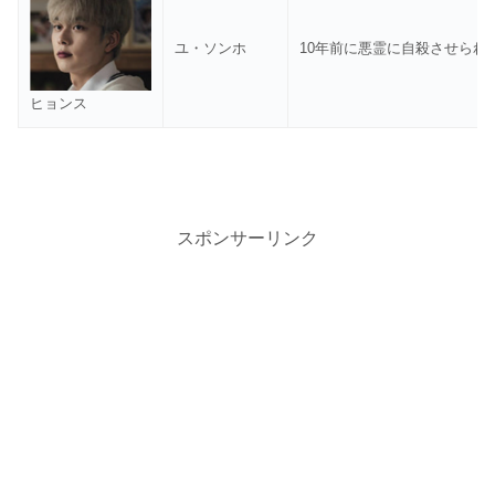
ユ・ソンホ
10年前に悪霊に自殺させられ
ヒョンス
スポンサーリンク