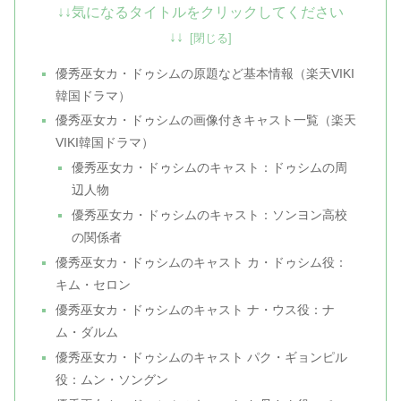
↓↓気になるタイトルをクリックしてください
↓↓
優秀巫女カ・ドゥシムの原題など基本情報（楽天VIKI
韓国ドラマ）
優秀巫女カ・ドゥシムの画像付きキャスト一覧（楽天
VIKI韓国ドラマ）
優秀巫女カ・ドゥシムのキャスト：ドゥシムの周
辺人物
優秀巫女カ・ドゥシムのキャスト：ソンヨン高校
の関係者
優秀巫女カ・ドゥシムのキャスト カ・ドゥシム役：
キム・セロン
優秀巫女カ・ドゥシムのキャスト ナ・ウス役：ナ
ム・ダルム
優秀巫女カ・ドゥシムのキャスト パク・ギョンピル
役：ムン・ソングン