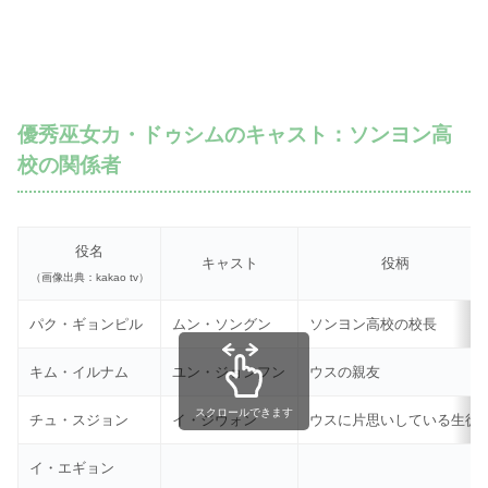
優秀巫女カ・ドゥシムのキャスト：ソンヨン高
校の関係者
役名
キャスト
役柄
（画像出典：kakao tv）
パク・ギョンピル
ムン・ソングン
ソンヨン高校の校長
キム・イルナム
ユン・ジョンフン
ウスの親友
スクロールできます
チュ・スジョン
イ・ジウォン
ウスに片思いしている生徒
イ・エギョン