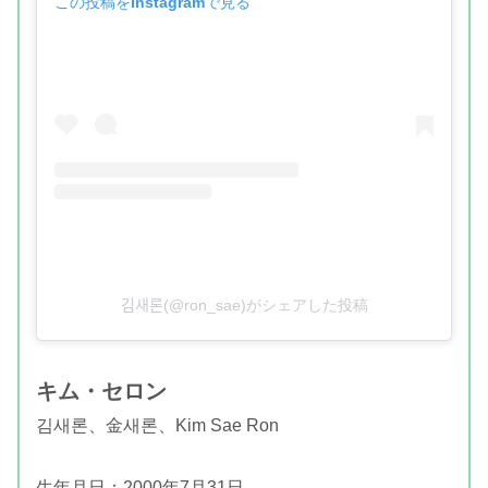
この投稿をInstagramで見る
김새론(@ron_sae)がシェアした投稿
キム・セロン
김새론、金새론、Kim Sae Ron
生年月日：2000年7月31日