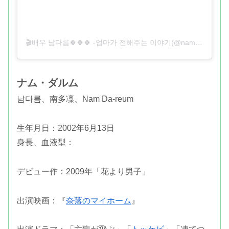
🎬배우 남다름🍀🍀🍀 -엄마가 전해주는 이야기(@namdareum_mom)がシェアした投稿
ナム・ダルム
남다름、南多凜、Nam Da-reum
生年月日：2002年6月13日
身長、血液型：
デビュー作：2009年「花より男子」
出演映画：『
奈落のマイホーム
』