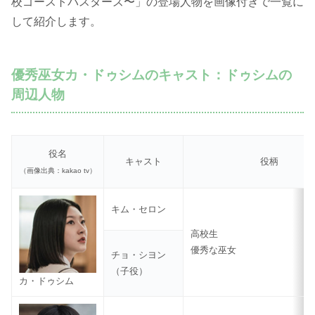
校ゴーストバスターズ〜」の登場人物を画像付きで一覧に
して紹介します。
優秀巫女カ・ドゥシムのキャスト：ドゥシムの
周辺人物
役名
キャスト
役柄
（画像出典：kakao tv）
キム・セロン
高校生
優秀な巫女
チョ・シヨン
（子役）
カ・ドゥシム