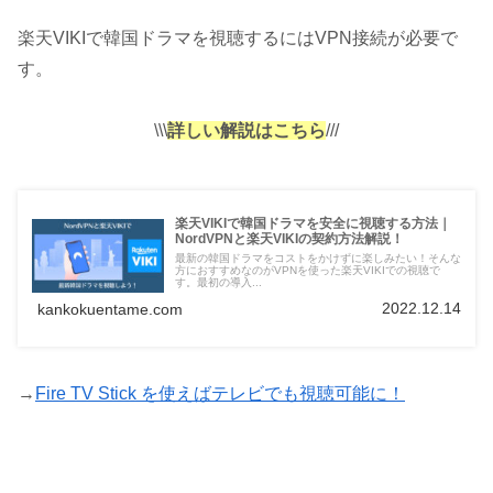
楽天VIKIで韓国ドラマを視聴するにはVPN接続が必要で
す。
\\\
詳しい解説はこちら
///
楽天VIKIで韓国ドラマを安全に視聴する方法｜
NordVPNと楽天VIKIの契約方法解説！
最新の韓国ドラマをコストをかけずに楽しみたい！そんな
方におすすめなのがVPNを使った楽天VIKIでの視聴で
す。最初の導入...
2022.12.14
kankokuentame.com
→
Fire TV Stick を使えばテレビでも視聴可能に！