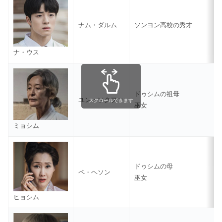
ナム・ダルム
ソンヨン高校の秀才
ナ・ウス
ドゥシムの祖母
ユン・ソクファ
スクロールできます
巫女
ミョシム
ドゥシムの母
ペ・ヘソン
巫女
ヒョシム