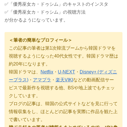
✅「優秀巫女カ・ドゥシム」のキャストのインスタ
✅「優秀巫女カ・ドゥシム」の視聴方法
が分かるようになっています。
＜筆者の簡単なプロフィール＞
この記事の筆者は第
1
次韓流ブームから韓国ドラマを
視聴するようになった40代女性です。韓国ドラマ歴は
約
20
年になります。
韓国ドラマは、
Netflix
・
U-NEXT
・
Disney+ (ディズニ
ープラス)
・
アマプラ
・
楽天VIKI
などの動画配信サー
ビスで最新作を視聴する他、BSや地上波でもチェッ
クしています。
ブログの記事は、韓国の公式サイトなどを見に行って
情報収集をし、ほとんどの記事を実際に作品を観た上
で書いています。