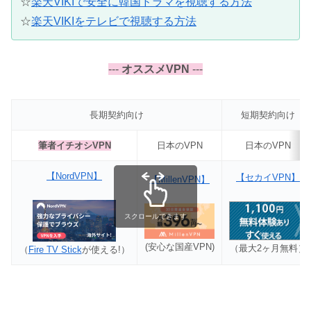
☆
楽天VIKIで安全に韓国ドラマを視聴する方法
☆
楽天VIKIをテレビで視聴する方法
---
オススメVPN
---
長期契約向け
短期契約向け
筆者イチオシVPN
日本のVPN
日本のVPN
【NordVPN】
【セカイVPN】
【MillenVPN】
スクロールできます
(安心な国産VPN)
（最大2ヶ月無料）
（
Fire TV Stick
が使える!）