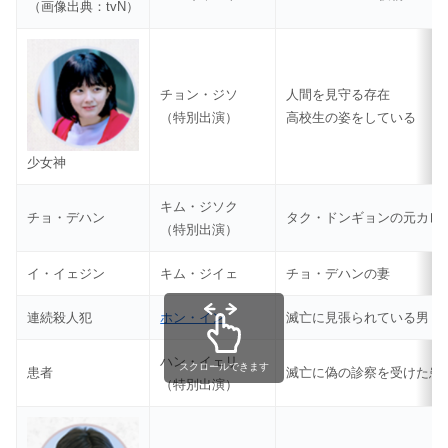
（画像出典：tvN）
チョン・ジソ
人間を見守る存在
（特別出演）
高校生の姿をしている
少女神
キム・ジソク
チョ・デハン
タク・ドンギョンの元カレ
（特別出演）
イ・イェジン
キム・ジイェ
チョ・デハンの妻
連続殺人犯
ホン・イン
滅亡に見張られている男
ハン・イェリ
スクロールできます
患者
滅亡に偽の診察を受けた患
（特別出演）