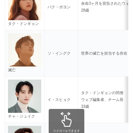
余命3ヶ月を宣告されたウェ
パク・ボヨン
28歳
タク・ドンギョン
ソ・イングク
世界の滅亡を担当する存在
滅亡
タク・ドンギョンの同僚
イ・スヒョク
ウェブ編集者、チーム長
33歳
チャ・ジュイク
スクロールできます