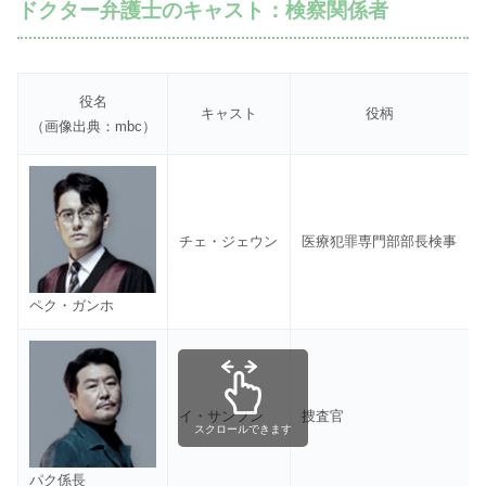
ドクター弁護士のキャスト：検察関係者
役名
キャスト
役柄
（画像出典：mbc）
チェ・ジェウン
医療犯罪専門部部長検事
ペク・ガンホ
イ・サンフン
捜査官
スクロールできます
パク係長