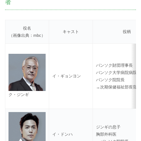
者
役名
キャスト
役柄
（画像出典：mbc）
バンソク財団理事長
バンソク大学病院病院
イ・ギョンヨン
バンソク院院長
→次期保健福祉部長官
ク・ジンギ
ジンギの息子
イ・ドンハ
胸部外科医