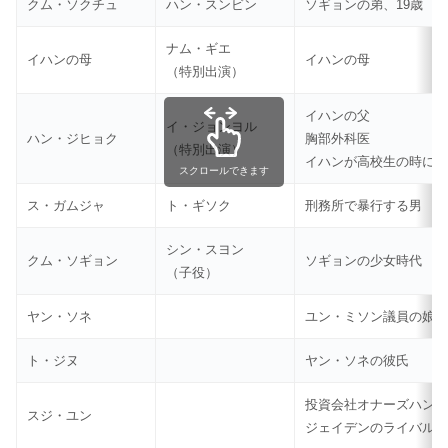
クム・ソクチュ
ハン・スンビン
ソギョンの弟、19歳
ナム・ギエ
イハンの母
イハンの母
（特別出演）
イハンの父
イ・ジョンヨル
ハン・ジヒョク
胸部外科医
（特別出演）
イハンが高校生の時に
スクロールできます
ス・ガムジャ
ト・ギソク
刑務所で暴行する男
シン・スヨン
クム・ソギョン
ソギョンの少女時代
（子役）
ヤン・ソネ
ユン・ミソン議員の娘
ト・ジヌ
ヤン・ソネの彼氏
投資会社オナーズハン
スジ・ユン
ジェイデンのライバル