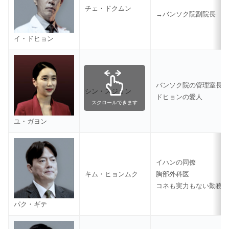
チェ・ドクムン
→バンソク院副院長
イ・ドヒョン
バンソク院の管理室長
シン・スジョン
ドヒョンの愛人
スクロールできます
ユ・ガヨン
イハンの同僚
キム・ヒョンムク
胸部外科医
コネも実力もない勤務
パク・ギテ