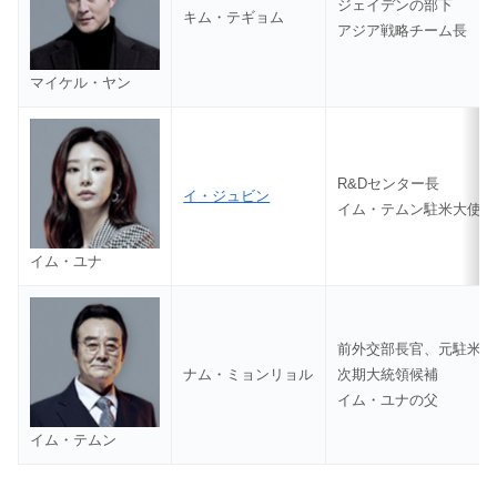
ジェイデンの部下
キム・テギョム
アジア戦略チーム長
マイケル・ヤン
R&Dセンター長
イ・ジュビン
イム・テムン駐米大使の
イム・ユナ
前外交部長官、元駐米大
ナム・ミョンリョル
次期大統領候補
イム・ユナの父
イム・テムン