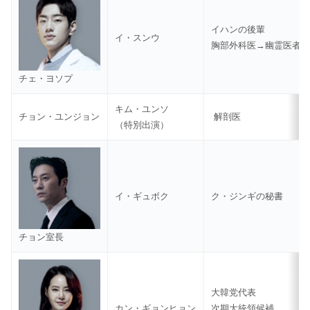
イハンの後輩
イ・スンウ
胸部外科医→幽霊医者
チェ・ヨソプ
キム・ユンソ
チョン・ユンジョン
解剖医
（特別出演）
イ・ギュボク
ク・ジンギの秘書
チョン室長
大韓党代表
カン・ギョンヒョン
次期大統領候補