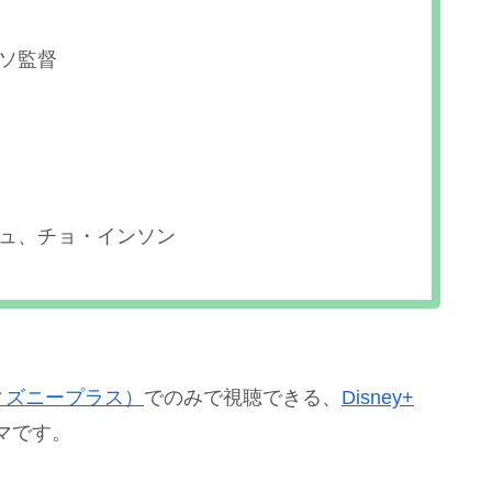
ソ監督
ュ、チョ・インソン
（ディズニープラス）
でのみで視聴できる、
Disney+
マです。