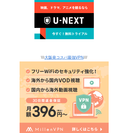
\\\
大阪発コスパ最強VPN
///