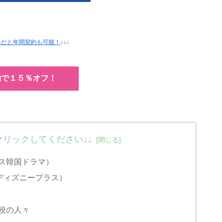
みだと年間契約も可能！
↓↓↓
約で１５％オフ！
クリックしてください↓↓
ス韓国ドラマ）
+ディズニープラス）
校の人々