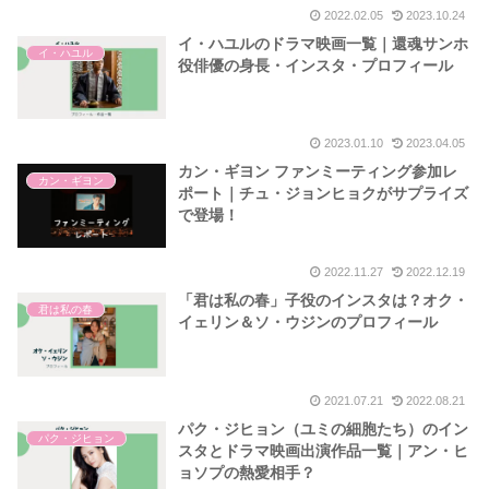
2022.02.05
2023.10.24
イ・ハユルのドラマ映画一覧｜還魂サンホ
イ・ハユル
役俳優の身長・インスタ・プロフィール
2023.01.10
2023.04.05
カン・ギヨン ファンミーティング参加レ
カン・ギヨン
ポート｜チュ・ジョンヒョクがサプライズ
で登場！
2022.11.27
2022.12.19
「君は私の春」子役のインスタは？オク・
君は私の春
イェリン＆ソ・ウジンのプロフィール
2021.07.21
2022.08.21
パク・ジヒョン（ユミの細胞たち）のイン
パク・ジヒョン
スタとドラマ映画出演作品一覧｜アン・ヒ
ョソプの熱愛相手？