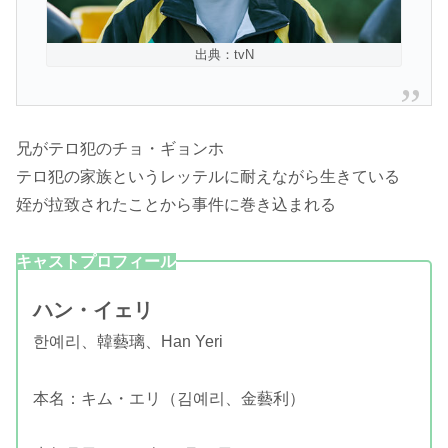
出典：tvN
兄がテロ犯のチョ・ギョンホ
テロ犯の家族というレッテルに耐えながら生きている
姪が拉致されたことから事件に巻き込まれる
キャストプロフィール
ハン・イェリ
한예리、韓藝璃、Han Yeri
本名：キム・エリ（김예리、金藝利）