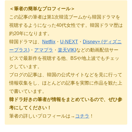
＜筆者の簡単なプロフィール＞
この記事の筆者は第
1
次韓流ブームから韓国ドラマを
視聴するようになった40代女性です。韓国ドラマ歴は
約
20
年になります。
韓国ドラマは、
Netflix
・
U-NEXT
・
Disney+ (ディズニ
ープラス)
・
アマプラ
・
楽天VIKI
などの動画配信サー
ビスで最新作を視聴する他、BSや地上波でもチェッ
クしています。
ブログの記事は、韓国の公式サイトなどを見に行って
情報収集をし、ほとんどの記事を実際に作品を観た上
で書いています。
韓ドラ好きの筆者が情報をまとめているので、ぜひ参
考にしてください！
筆者の詳しいプロフィールは→
コチラ
！