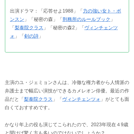
出演ドラマ：「応答せよ1988」「
力の強い女ト・ボ
ンスン
」「秘密の森」「
刑務所のルールブック
」
「
梨泰院クラス
」「秘密の森2」「
ヴィンチェンツ
ォ
」「
剣の詩
」
主演のユ・ジェミョンさんは、冷徹な権力者から人情派の
弁護士まで幅広い演技ができるカメレオン俳優。最近の作
品だと「
梨泰院クラス
」「
ヴィンチェンツォ
」がとても面
白くておすすめです。
かなり年上の役も演じてこられたので、2023年現在４9歳
と聞けば驚く方も多いのではないでしょうか？