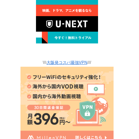
\\\
大阪発コスパ最強VPN
///