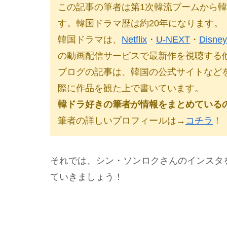
この記事の筆者は第
1
次韓流ブームから韓
す。韓国ドラマ歴は約
20
年になります。
韓国ドラマは、
Netflix
・
U-NEXT
・
Disn
の動画配信サービスで最新作を視聴する
ブログの記事は、韓国の公式サイトなど
際に作品を観た上で書いています。
韓ドラ好きの筆者が情報をまとめている
筆者の詳しいプロフィールは→
コチラ
！
それでは、シン・ソンロクさんのインスタ
ていきましょう！