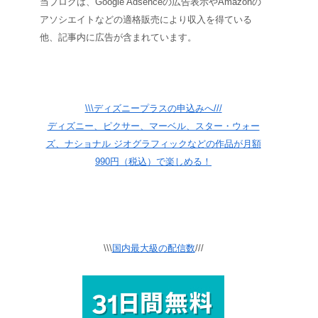
当ブログは、Google Adsenceの広告表示やAmazonの
アソシエイトなどの適格販売により収入を得ている
他、記事内に広告が含まれています。
\\\ディズニープラスの申込みへ///
ディズニー、ピクサー、マーベル、スター・ウォー
ズ、ナショナル ジオグラフィックなどの作品が月額
990円（税込）で楽しめる！
\\\
国内最大級の配信数
///