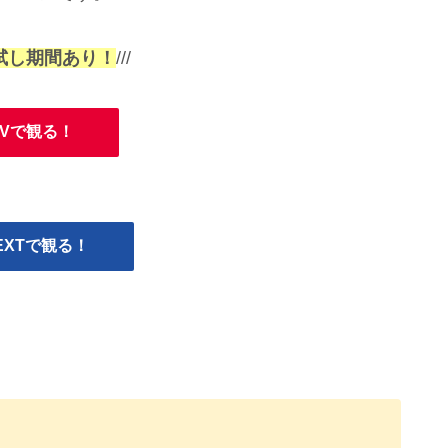
試し期間あり！
///
TVで観る！
NEXTで観る！