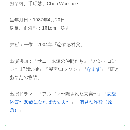
천우희、千玗嬉、Chun Woo-hee
生年月日：1987年4月20日
身長、血液型：161cm、O型
デビュー作：2004年『恋する神父』
出演映画：『サニー永遠の仲間たち』『ハン・ゴン
ジュ 17歳の涙』『哭声/コクソン』『
なまず
』『雨と
あなたの物語』
出演ドラマ：「アルゴン〜隠された真実〜」「
恋愛
体質〜30歳になれば大丈夫〜
」「
有益な詐欺（原
題）
」