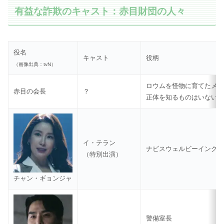
有益な詐欺のキャスト：赤目財団の人々
役名
キャスト
役柄
（画像出典：tvN）
ロウムを怪物に育てたメ
赤目の会長
？
正体を知るものはいない
イ・テラン
ナビスウェルビーイング
（特別出演）
チャン・ギョンジャ
警備室長