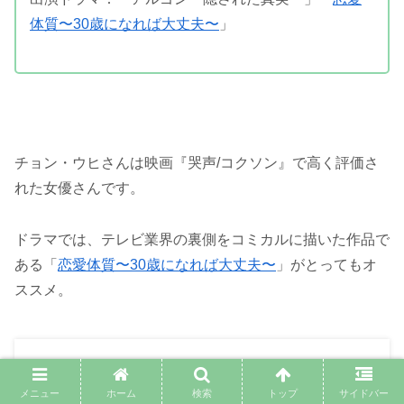
体質〜30歳になれば大丈夫〜
」
チョン・ウヒさんは映画『哭声/コクソン』で高く評価さ
れた女優さんです。
ドラマでは、テレビ業界の裏側をコミカルに描いた作品で
ある「
恋愛体質〜30歳になれば大丈夫〜
」がとってもオ
ススメ。
恋愛体質（韓国ドラマ）のキャスト・あらすじ
とオマージュ解説｜３０歳になれば大丈夫
メニュー
ホーム
検索
トップ
サイドバー
Netflixなどで観れる面白いドラマ「恋愛体質 3０歳になれ
ば大丈夫」を紹介します。このドラマは「ヴィンチェンツ