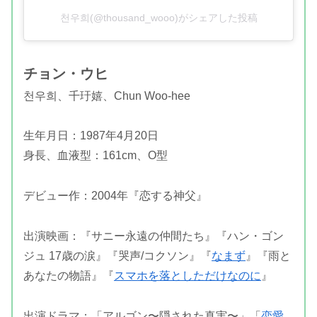
천우희(@thousand_wooo)がシェアした投稿
チョン・ウヒ
천우희、千玗嬉、Chun Woo-hee
生年月日：1987年4月20日
身長、血液型：161cm、O型
デビュー作：2004年『恋する神父』
出演映画：『サニー永遠の仲間たち』『ハン・ゴン
ジュ 17歳の涙』『哭声/コクソン』『
なまず
』『雨と
あなたの物語』『
スマホを落としただけなのに
』
出演ドラマ：「アルゴン〜隠された真実〜」「
恋愛