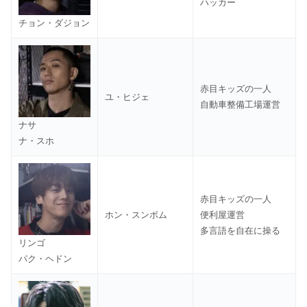
ハッカー
チョン・ダジョン
赤目キッズの一人
ユ・ヒジェ
自動車整備工場運営
ナサ
ナ・スホ
赤目キッズの一人
ホン・スンボム
便利屋運営
多言語を自在に操る
リンゴ
パク・ヘドン