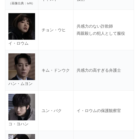
（画像出典：tvN）
共感力のない詐欺師
チョン・ウヒ
両親殺しの犯人として服役
イ・ロウム
キム・ドンウク
共感力の高すぎる弁護士
ハン・ムヨン
ユン・バク
イ・ロウムの保護観察官
コ・ヨハン