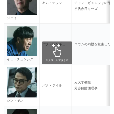
キム・テフン
チャン・ギョンジャの部
初代赤目キッズ
ジェイ
パク・ワンギュ
ロウムの両親を殺害した”真
イェ・チュンシク
スクロールできます
元大学教授
パク・ジイル
元赤目財団理事
シン・ギホ