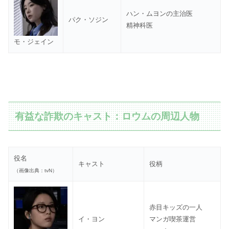
ハン・ムヨンの主治医
パク・ソジン
精神科医
モ・ジェイン
有益な詐欺のキャスト：ロウムの周辺人物
役名
キャスト
役柄
（画像出典：tvN）
赤目キッズの一人
イ・ヨン
マンガ喫茶運営