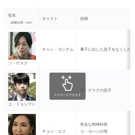
役名
キャスト
役柄
（画像出典：tvN）
チャン・ヨンナム
養子に出した息子をなくした
ソ・ゲスク
ソ・ゲスクの息子
スクロールできます
ユ・ミョンフン
有名な精神科医
チョン・エリ
コ・ヨハンの母