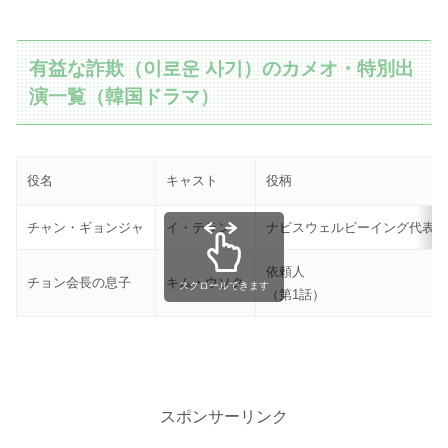
有益な詐欺（이로운 사기）のカメオ・特別出
演一覧（韓国ドラマ）
役名
キャスト
役柄
チャン・ギョンジャ
イ・テラン
ナビスウェルビーイング代表
依頼人
チョン会長の息子
キム・ウソク
スクロールできます
（第1話）
スポンサーリンク