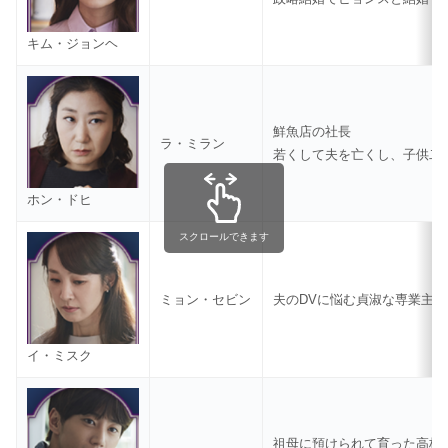
キム・ジョンヘ
鮮魚店の社長
ラ・ミラン
若くして夫を亡くし、子供二
ホン・ドヒ
スクロールできます
ミョン・セビン
夫のDVに悩む貞淑な専業主婦
イ・ミスク
祖母に預けられて育った高校