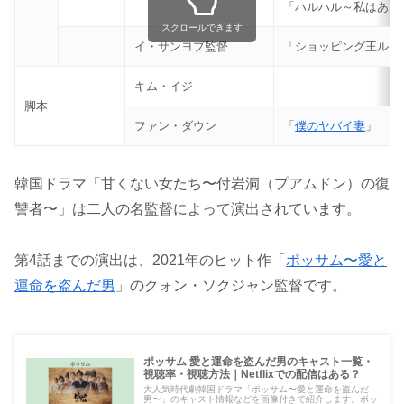
「ハルハル～私はあな
スクロールできます
イ・サンヨプ監督
「ショッピング王ルイ
キム・イジ
脚本
ファン・ダウン
「
僕のヤバイ妻
」
韓国ドラマ「甘くない女たち〜付岩洞（プアムドン）の復
讐者〜」は二人の名監督によって演出されています。
第4話までの演出は、2021年のヒット作「
ポッサム〜愛と
運命を盗んだ男
」のクォン・ソクジャン監督です。
ポッサム 愛と運命を盗んだ男のキャスト一覧・
視聴率・視聴方法｜Netflixでの配信はある？
大人気時代劇韓国ドラマ「ポッサム〜愛と運命を盗んだ
男〜」のキャスト情報などを画像付きで紹介します。ポッ