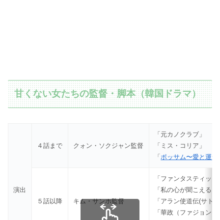
甘くない女たちの監督・脚本（韓国ドラマ）
「元カノクラブ」
４話まで
クォン・ソクジャン監督
「ミス・コリア」
「
ポッサム〜愛と運命
「ファンタスティック
演出
「私の心が聞こえる？
５話以降
キム・サンホ監督
「アラン使道伝(サトデ
「華政（ファジョン）