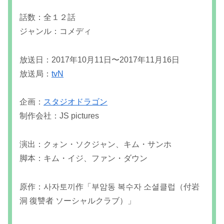
話数：全１２話
ジャンル：コメディ
放送日：2017年10月11日〜2017年11月16日
放送局：
tvN
企画：
スタジオドラゴン
制作会社：JS pictures
演出：クォン・ソクジャン、キム・サンホ
脚本：キム・イジ、ファン・ダウン
原作：사자토끼作「부암동 복수자 소셜클럽（付岩
洞 復讐者 ソーシャルクラブ）」