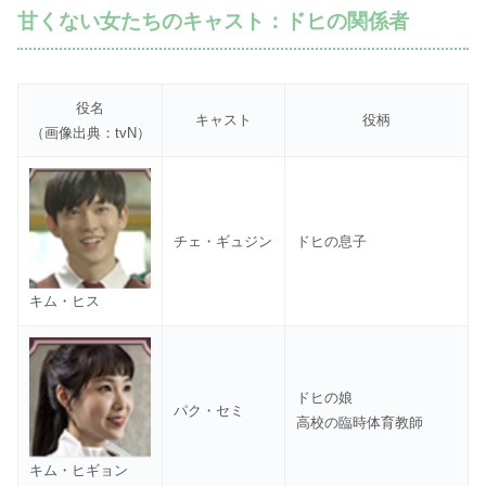
甘くない女たちのキャスト：ドヒの関係者
役名
キャスト
役柄
（画像出典：tvN）
チェ・ギュジン
ドヒの息子
キム・ヒス
ドヒの娘
パク・セミ
高校の臨時体育教師
キム・ヒギョン