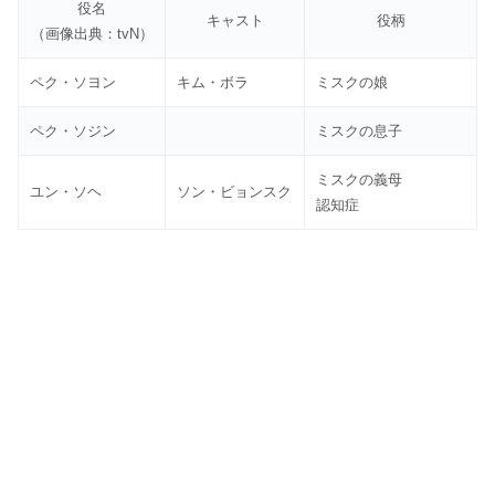
役名
キャスト
役柄
（画像出典：tvN）
ペク・ソヨン
キム・ボラ
ミスクの娘
ペク・ソジン
ミスクの息子
ミスクの義母
ユン・ソヘ
ソン・ビョンスク
認知症