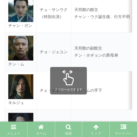
チュ・サンウク
天符館の館主
（特別出演）
チャン・ウク誕生後、行方不明
チャン・ガン
天符館の副館主
チョ・ジェユン
チン・ホギョンの異母弟
チン・ム
スクロールできます
チェ・ジホ
チン・ムの手下
キルジュ
チャ・ヨンハク
チン・ムの手下
メニュー
ホーム
検索
トップ
サイドバー