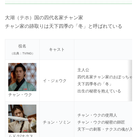
大湖（テホ）国の四代名家チャン家
チャン家の跡取りは天下四季の「冬」と呼ばれている
役名
キャスト
（出典：TVING）
主人公
四代名家チャン家のおぼっちゃ
イ・ジェウク
天下四季冬の「冬」
出生の秘密を抱えている
チャン・ウク
チャン・ウクの使用人
チョン・ソミン
チャン・ウクの秘密の師匠
天下一の刺客・ナクスの魂が入
ムドク/ナクス