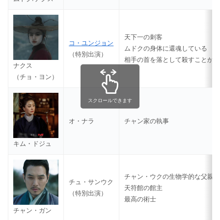
天下一の刺客
コ・ユンジョン
ムドクの身体に還魂している
（特別出演）
相手の首を落として殺すことか
ナクス
（チョ・ヨン）
スクロールできます
オ・ナラ
チャン家の執事
キム・ドジュ
チャン・ウクの生物学的な父親
チュ・サンウク
天符館の館主
（特別出演）
最高の術士
チャン・ガン