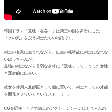
韓国ドラマ「還魂（환혼）」は架空の国を舞台にした、
「水の気」を扱う術士たちの物語です。
術士の名家に生まれながら、出生の秘密故に術士になれな
いぼっちゃんが、
最強の術士ながら貧弱な身体に「還魂」してしまった女性
と運命的に出会い、
彼女を使用人兼師匠として側に置いて、術士としての才能
を開花させていくというストーリー。
CGを駆使した迫力満点のアクションシーンはもちろんの