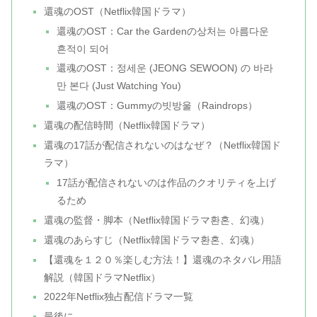
還魂のOST（Netflix韓国ドラマ）
還魂のOST：Car the Gardenの상처는 아름다운
흔적이 되어
還魂のOST：정세운 (JEONG SEWOON) の 바라
만 본다 (Just Watching You)
還魂のOST：Gummyの빗방울（Raindrops）
還魂の配信時間（Netflix韓国ドラマ）
還魂の17話が配信されないのはなぜ？（Netflix韓国ド
ラマ）
17話が配信されないのは作品のクオリティを上げ
るため
還魂の監督・脚本（Netflix韓国ドラマ환혼、幻魂）
還魂のあらすじ（Netflix韓国ドラマ환혼、幻魂）
【還魂を１２０％楽しむ方法！】還魂のネタバレ用語
解説（韓国ドラマNetflix）
2022年Netflix独占配信ドラマ一覧
最後に