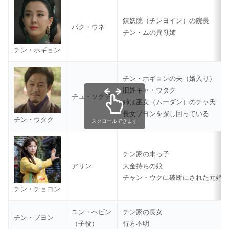
鎮妖院（チンヨイン）の院長
パク・ウネ
チン・ムの異母姉
チン・ホギョン
チン・ホギョンの夫（婿入り）
旧姓キャ・ウタク
チュ・ソクテ
姉は巫女（ムーダン）のチャ氏
長女ブヨンを探し回っている
チン・ウタク
スクロールできます
チン家の末っ子
アリン
大金持ちの娘
チャン・ウクに破断にされた元婚
チン・チョヨン
ユン・ヘビン
チン家の長女
チン・ブヨン
（子役）
行方不明