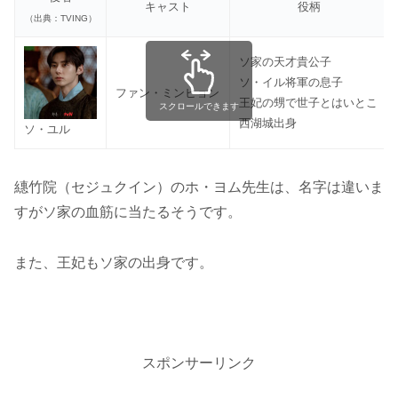
キャスト
役柄
（出典：TVING）
ソ家の天才貴公子
ソ・イル将軍の息子
ファン・ミンヒョン
王妃の甥で世子とはいとこ
スクロールできます
西湖城出身
ソ・ユル
繐竹院（セジュクイン）のホ・ヨム先生は、名字は違いま
すがソ家の血筋に当たるそうです。
また、王妃もソ家の出身です。
スポンサーリンク