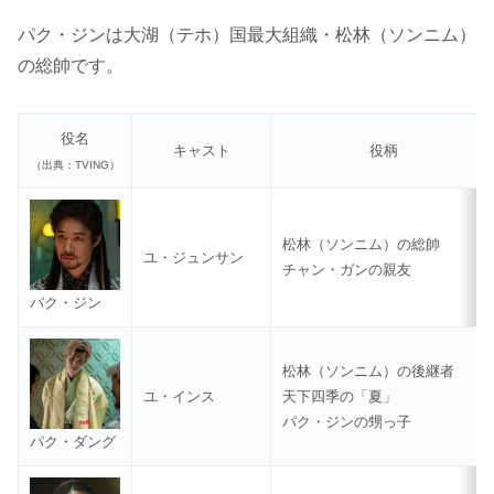
パク・ジンは大湖（テホ）国最大組織・松林（ソンニム）
の総帥です。
役名
キャスト
役柄
（出典：TVING）
松林（ソンニム）の総帥
ユ・ジュンサン
チャン・ガンの親友
パク・ジン
松林（ソンニム）の後継者
ユ・インス
天下四季の「夏」
パク・ジンの甥っ子
パク・ダング