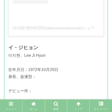
(주)지킴 엔터테인먼트(@jikimentertainment)がシェアした投稿
イ・ジヒョン
이지현、Lee Ji Hyun
生年月日：1972年10月20日
身長、血液型：
デビュー作：
出演映画：
メニュー
ホーム
検索
トップ
サイドバー