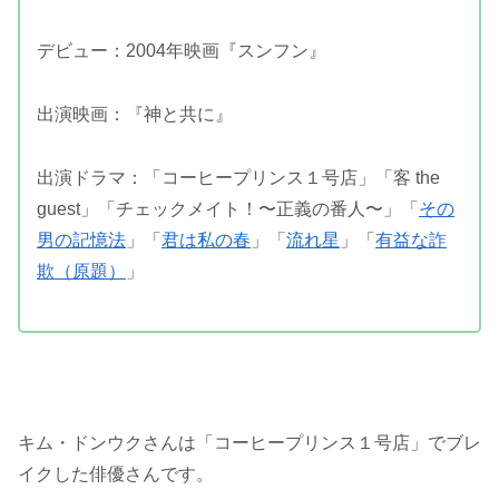
デビュー：2004年映画『スンフン』
出演映画：『神と共に』
出演ドラマ：「コーヒープリンス１号店」「客 the
guest」「チェックメイト！〜正義の番人〜」「
その
男の記憶法
」「
君は私の春
」「
流れ星
」「
有益な詐
欺（原題）
」
キム・ドンウクさんは「コーヒープリンス１号店」でブレ
イクした俳優さんです。