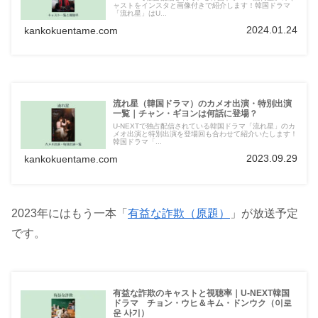
ャストをインスタと画像付きで紹介します！韓国ドラマ
「流れ星」はU...
2024.01.24
kankokuentame.com
流れ星（韓国ドラマ）のカメオ出演・特別出演
一覧｜チャン・ギヨンは何話に登場？
U-NEXTで独占配信されている韓国ドラマ「流れ星」のカ
メオ出演と特別出演を登場回も合わせて紹介いたします！
韓国ドラマ「...
2023.09.29
kankokuentame.com
2023年にはもう一本「
有益な詐欺（原題）
」が放送予定
です。
有益な詐欺のキャストと視聴率｜U-NEXT韓国
ドラマ チョン・ウヒ＆キム・ドンウク（이로
운 사기）