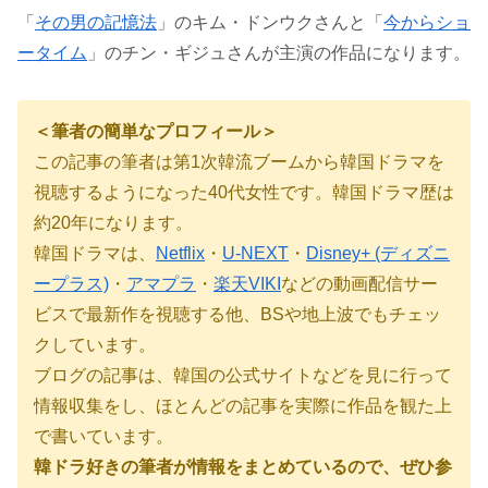
「
その男の記憶法
」のキム・ドンウクさんと「
今からショ
ータイム
」のチン・ギジュさんが主演の作品になります。
＜筆者の簡単なプロフィール＞
この記事の筆者は第
1
次韓流ブームから韓国ドラマを
視聴するようになった40代女性です。韓国ドラマ歴は
約
20
年になります。
韓国ドラマは、
Netflix
・
U-NEXT
・
Disney+ (ディズニ
ープラス)
・
アマプラ
・
楽天VIKI
などの動画配信サー
ビスで最新作を視聴する他、BSや地上波でもチェッ
クしています。
ブログの記事は、韓国の公式サイトなどを見に行って
情報収集をし、ほとんどの記事を実際に作品を観た上
で書いています。
韓ドラ好きの筆者が情報をまとめているので、ぜひ参