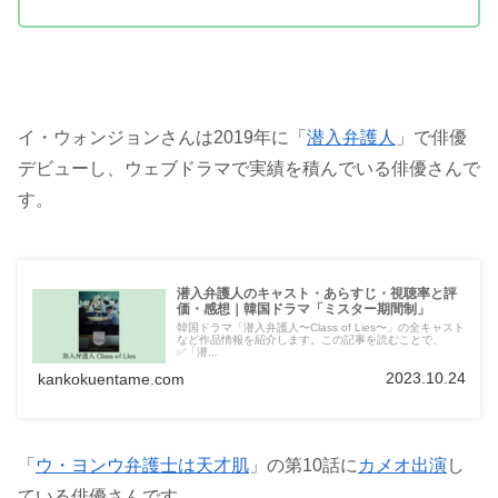
イ・ウォンジョンさんは2019年に「
潜入弁護人
」で俳優
デビューし、ウェブドラマで実績を積んでいる俳優さんで
す。
潜入弁護人のキャスト・あらすじ・視聴率と評
価・感想｜韓国ドラマ「ミスター期間制」
韓国ドラマ「潜入弁護人〜Class of Lies〜」の全キャスト
など作品情報を紹介します。この記事を読むことで、
✅「潜...
2023.10.24
kankokuentame.com
「
ウ・ヨンウ弁護士は天才肌
」の第10話に
カメオ出演
し
ている俳優さんです。