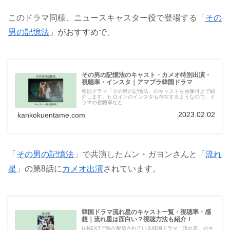
このドラマ同様、ニュースキャスター役で登場する「
その
男の記憶法
」がおすすめで、
その男の記憶法のキャスト・カメオ特別出演・
視聴率・インスタ｜アマプラ韓国ドラマ
韓国ドラマ「その男の記憶法」のキャストを画像付きで紹
介します。ヒロインのインスタも存在するようなので、ド
ラマの視聴率など...
2023.02.02
kankokuentame.com
「
その男の記憶法
」で共演したムン・ガヨンさんと「
流れ
星
」の第8話に
カメオ出演
されています。
韓国ドラマ流れ星のキャスト一覧・視聴率・感
想｜流れ星は面白い？視聴方法も紹介！
U-NEXTで独占配信されている韓国ドラマ「流れ星」のキ