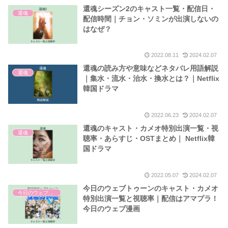
還魂シーズン2のキャスト一覧・配信日・
還魂
配信時間｜チョン・ソミンが出演しないの
はなぜ？
2022.08.11
2024.02.07
還魂の読み方や意味などネタバレ用語解説
還魂
｜集水・流水・治水・換水とは？｜Netflix
韓国ドラマ
2022.06.23
2024.02.07
還魂のキャスト・カメオ特別出演一覧・視
還魂
聴率・あらすじ・OSTまとめ｜ Netflix韓
国ドラマ
2022.05.07
2024.02.07
今日のウェブトゥーンのキャスト・カメオ
今日のウェブトゥーン
特別出演一覧と視聴率｜配信はアマプラ！
今日のウェブ漫画