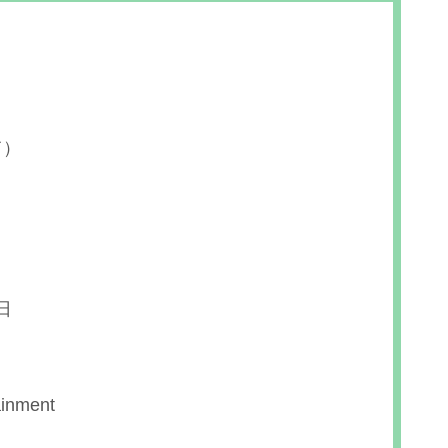
て）
日
inment