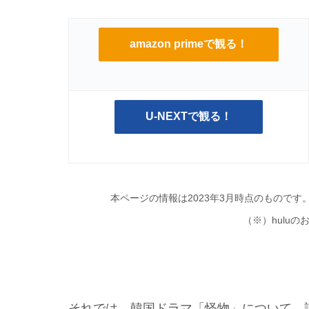
amazon primeで観る！
U-NEXTで観る！
本ページの情報は2023年3月時点のもので
（※）hulu
それでは、韓国ドラマ「怪物」について、