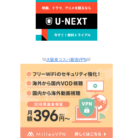
\\\
大阪発コスパ最強VPN
///