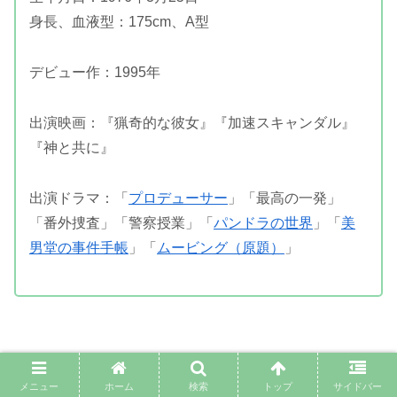
身長、血液型：175cm、A型
デビュー作：1995年
出演映画：『猟奇的な彼女』『加速スキャンダル』
『神と共に』
出演ドラマ：「
プロデューサー
」「最高の一発」
「番外捜査」「警察授業」「
パンドラの世界
」「
美
男堂の事件手帳
」「
ムービング（原題）
」
チャ・テヒョンさんは９０年代から活躍する俳優さんで
メニュー
ホーム
検索
トップ
サイドバー