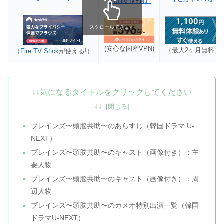
【MillenVPN】
スクロールできます
(安心な国産VPN)
（最大2ヶ月無料）
（
Fire TV Stick
が使える!）
↓↓気になるタイトルをクリックしてください
↓↓
ブレインズ〜頭脳共助〜のあらすじ（韓国ドラマ U-
NEXT）
ブレインズ〜頭脳共助〜のキャスト（画像付き）：主
要人物
ブレインズ〜頭脳共助〜のキャスト（画像付き）：周
辺人物
ブレインズ〜頭脳共助〜のカメオ特別出演一覧（韓国
ドラマU-NEXT）