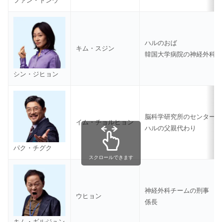
ファン・ドンウ
ハルのおば
キム・スジン
韓国大学病院の神経外科
シン・ジヒョン
脳科学研究所のセンター
イム・チョルヒョン
ハルの父親代わり
パク・チグク
スクロールできます
神経外科チームの刑事
ウヒョン
係長
キム・ギルジュン