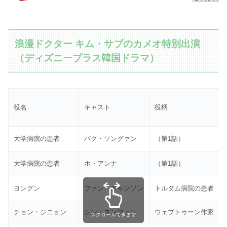
浪漫ドクター キム・サブのカメオ特別出演
（ディズニープラス韓国ドラマ）
役名
キャスト
役柄
大学病院の患者
パク・ソングァン
（第1話）
大学病院の患者
ホ・アンナ
（第1話）
ヨングン
ファン・チャンソン
トルダム病院の患者
チョン・ジニョン
シン・スンファン
ウェブトゥーン作家
スクロールできます